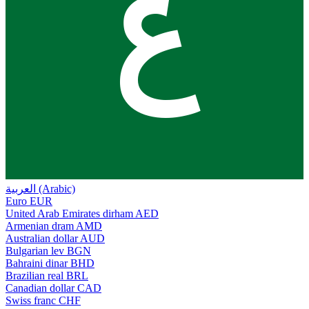
ع
العربية (Arabic)
Euro
EUR
United Arab Emirates dirham
AED
Armenian dram
AMD
Australian dollar
AUD
Bulgarian lev
BGN
Bahraini dinar
BHD
Brazilian real
BRL
Canadian dollar
CAD
Swiss franc
CHF