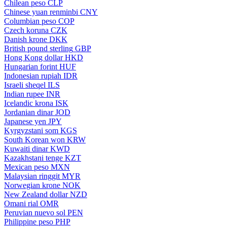
Chilean peso
CLP
Chinese yuan renminbi
CNY
Columbian peso
COP
Czech koruna
CZK
Danish krone
DKK
British pound sterling
GBP
Hong Kong dollar
HKD
Hungarian forint
HUF
Indonesian rupiah
IDR
Israeli sheqel
ILS
Indian rupee
INR
Icelandic krona
ISK
Jordanian dinar
JOD
Japanese yen
JPY
Kyrgyzstani som
KGS
South Korean won
KRW
Kuwaiti dinar
KWD
Kazakhstani tenge
KZT
Mexican peso
MXN
Malaysian ringgit
MYR
Norwegian krone
NOK
New Zealand dollar
NZD
Omani rial
OMR
Peruvian nuevo sol
PEN
Philippine peso
PHP