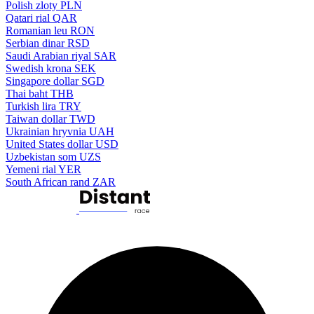
Polish zloty
PLN
Qatari rial
QAR
Romanian leu
RON
Serbian dinar
RSD
Saudi Arabian riyal
SAR
Swedish krona
SEK
Singapore dollar
SGD
Thai baht
THB
Turkish lira
TRY
Taiwan dollar
TWD
Ukrainian hryvnia
UAH
United States dollar
USD
Uzbekistan som
UZS
Yemeni rial
YER
South African rand
ZAR