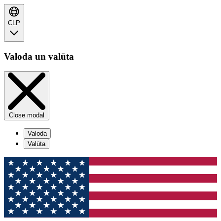
CLP
Valoda un valūta
Close modal
Valoda
Valūta