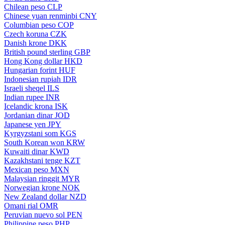
Chilean peso
CLP
Chinese yuan renminbi
CNY
Columbian peso
COP
Czech koruna
CZK
Danish krone
DKK
British pound sterling
GBP
Hong Kong dollar
HKD
Hungarian forint
HUF
Indonesian rupiah
IDR
Israeli sheqel
ILS
Indian rupee
INR
Icelandic krona
ISK
Jordanian dinar
JOD
Japanese yen
JPY
Kyrgyzstani som
KGS
South Korean won
KRW
Kuwaiti dinar
KWD
Kazakhstani tenge
KZT
Mexican peso
MXN
Malaysian ringgit
MYR
Norwegian krone
NOK
New Zealand dollar
NZD
Omani rial
OMR
Peruvian nuevo sol
PEN
Philippine peso
PHP