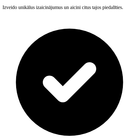
Izveido unikālus izaicinājumus un aicini citus tajos piedalīties.