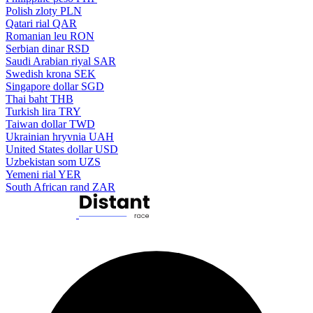
Polish zloty
PLN
Qatari rial
QAR
Romanian leu
RON
Serbian dinar
RSD
Saudi Arabian riyal
SAR
Swedish krona
SEK
Singapore dollar
SGD
Thai baht
THB
Turkish lira
TRY
Taiwan dollar
TWD
Ukrainian hryvnia
UAH
United States dollar
USD
Uzbekistan som
UZS
Yemeni rial
YER
South African rand
ZAR