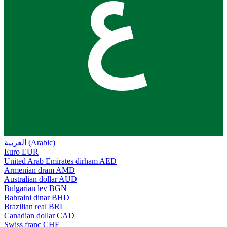
ع
العربية (Arabic)
Euro
EUR
United Arab Emirates dirham
AED
Armenian dram
AMD
Australian dollar
AUD
Bulgarian lev
BGN
Bahraini dinar
BHD
Brazilian real
BRL
Canadian dollar
CAD
Swiss franc
CHF