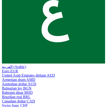
ع
العربية (Arabic)
Euro
EUR
United Arab Emirates dirham
AED
Armenian dram
AMD
Australian dollar
AUD
Bulgarian lev
BGN
Bahraini dinar
BHD
Brazilian real
BRL
Canadian dollar
CAD
Swiss franc
CHF