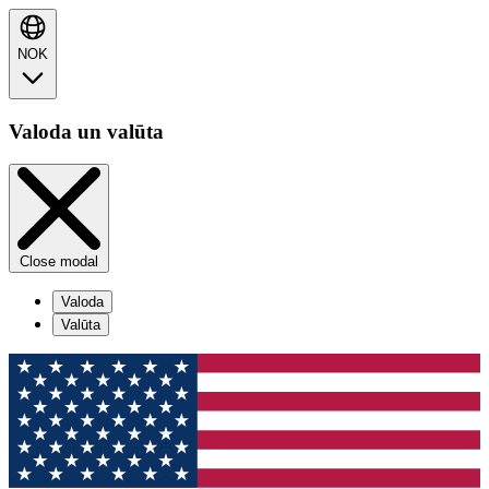
NOK
Valoda un valūta
Close modal
Valoda
Valūta