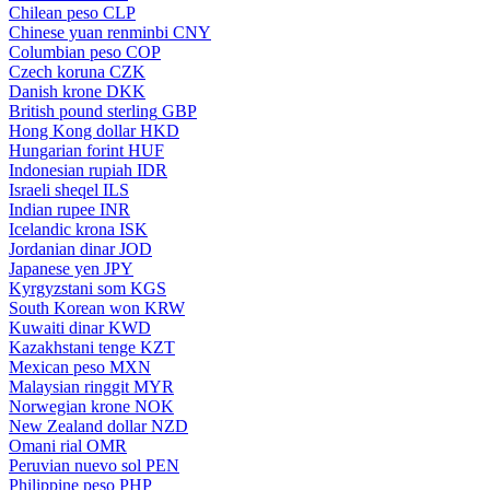
Chilean peso
CLP
Chinese yuan renminbi
CNY
Columbian peso
COP
Czech koruna
CZK
Danish krone
DKK
British pound sterling
GBP
Hong Kong dollar
HKD
Hungarian forint
HUF
Indonesian rupiah
IDR
Israeli sheqel
ILS
Indian rupee
INR
Icelandic krona
ISK
Jordanian dinar
JOD
Japanese yen
JPY
Kyrgyzstani som
KGS
South Korean won
KRW
Kuwaiti dinar
KWD
Kazakhstani tenge
KZT
Mexican peso
MXN
Malaysian ringgit
MYR
Norwegian krone
NOK
New Zealand dollar
NZD
Omani rial
OMR
Peruvian nuevo sol
PEN
Philippine peso
PHP