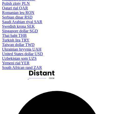
Polish zloty
PLN
Qatari rial
QAR
Romanian leu
RON
Serbian dinar
RSD
Saudi Arabian riyal
SAR
Swedish krona
SEK
Singapore dollar
SGD
Thai baht
THB
Turkish lira
TRY
Taiwan dollar
TWD
Ukrainian hryvnia
UAH
United States dollar
USD
Uzbekistan som
UZS
Yemeni rial
YER
South African rand
ZAR