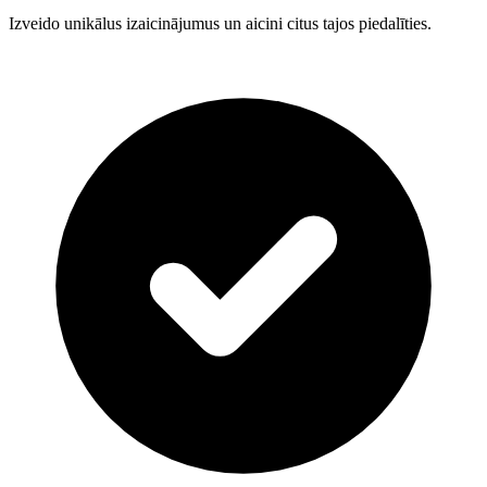
Izveido unikālus izaicinājumus un aicini citus tajos piedalīties.