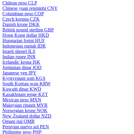
Chilean peso
CLP
Chinese yuan renminbi
CNY
Columbian peso
COP
Czech koruna
CZK
Danish krone
DKK
British pound sterling
GBP
Hong Kong dollar
HKD
Hungarian forint
HUF
Indonesian rupiah
IDR
Israeli sheqel
ILS
Indian rupee
INR
Icelandic krona
ISK
Jordanian dinar
JOD
Japanese yen
JPY
Kyrgyzstani som
KGS
South Korean won
KRW
Kuwaiti dinar
KWD
Kazakhstani tenge
KZT
Mexican peso
MXN
Malaysian ringgit
MYR
Norwegian krone
NOK
New Zealand dollar
NZD
Omani rial
OMR
Peruvian nuevo sol
PEN
Philippine peso
PHP