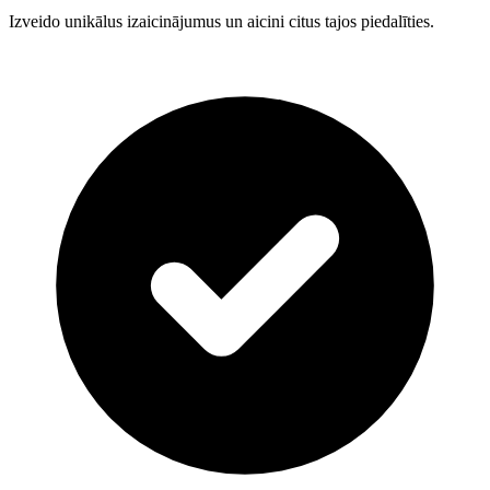
Izveido unikālus izaicinājumus un aicini citus tajos piedalīties.