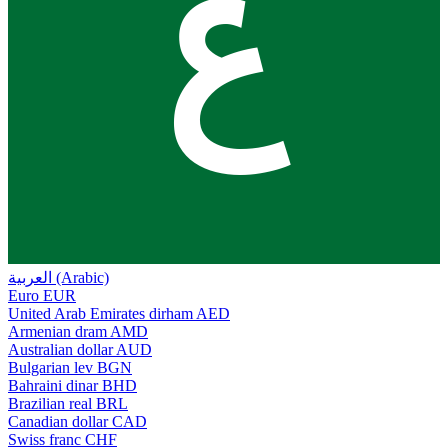
ع
العربية (Arabic)
Euro
EUR
United Arab Emirates dirham
AED
Armenian dram
AMD
Australian dollar
AUD
Bulgarian lev
BGN
Bahraini dinar
BHD
Brazilian real
BRL
Canadian dollar
CAD
Swiss franc
CHF