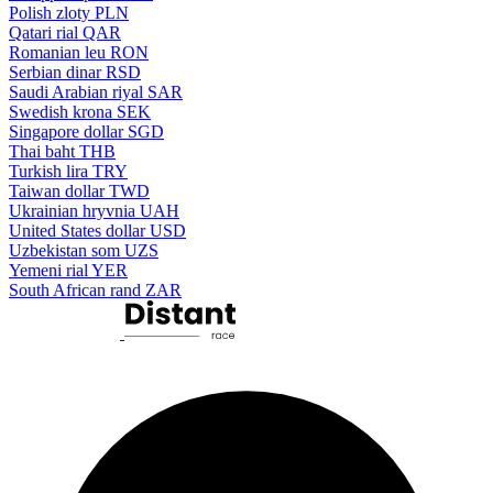
Polish zloty
PLN
Qatari rial
QAR
Romanian leu
RON
Serbian dinar
RSD
Saudi Arabian riyal
SAR
Swedish krona
SEK
Singapore dollar
SGD
Thai baht
THB
Turkish lira
TRY
Taiwan dollar
TWD
Ukrainian hryvnia
UAH
United States dollar
USD
Uzbekistan som
UZS
Yemeni rial
YER
South African rand
ZAR