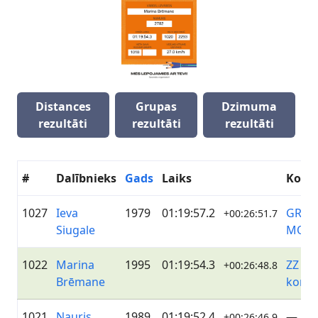
Distances
Grupas
Dzimuma
rezultāti
rezultāti
rezultāti
#
Dalībnieks
Gads
Laiks
Koma
1027
Ieva
1979
01:19:57.2
GREE
+00:26:51.7
Siugale
MOT
1022
Marina
1995
01:19:54.3
ZZ Da
+00:26:48.8
Brēmane
koma
1021
Nauris
1989
01:19:52.4
—
+00:26:46.9