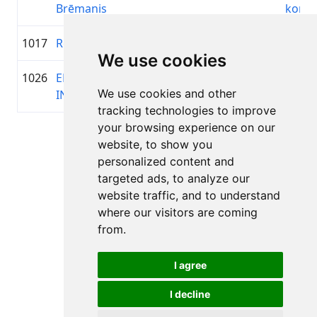
Brēmanis
koma
1017
Reinis Bite
1993
01:19:43.8
—
+00:26:38.2
We use cookies
1026
EDGARS
1998
01:19:57.2
Āži D
+00:26:51.7
We use cookies and other
INDRĀNS
tracking technologies to improve
your browsing experience on our
Lapa 1 no 1
website, to show you
Kopā 11 Rezultāti
personalized content and
targeted ads, to analyze our
website traffic, and to understand
where our visitors are coming
Atpakaļ uz rezultātiem
from.
I agree
I decline
Visas tiesības aizsargātas. DistantRace