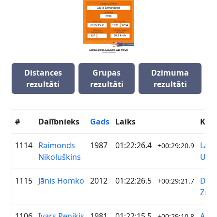
Distances
Grupas
Dzimuma
rezultāti
rezultāti
rezultāti
#
Dalībnieks
Gads
Laiks
Kom
1114
Raimonds
1987
01:22:26.4
Latvi
+00:29:20.9
Nikoluškins
Univ
1115
Jānis Homko
2012
01:22:26.5
DAK
+00:29:21.7
Ziem
1106
Ivars Peniķis
1981
01:22:15.5
AST
+00:29:10.8