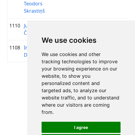
Teodors
Skrastiņš
1110
Juris Dūda-
1980
01:22:21.9
Sigu
+00:29:16.4
Čačs
Būvm
We use cookies
1108
Intars
1991
01:22:20.6
TRO
+00:29:15.1
We use cookies and other
Dārznieks
tracking technologies to improve
your browsing experience on our
Lapa 1 no 1
website, to show you
Kopā 11 Rezultāti
personalized content and
targeted ads, to analyze our
website traffic, and to understand
where our visitors are coming
Atpakaļ uz rezultātiem
from.
I agree