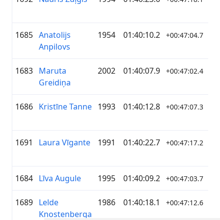
1685
Anatolijs
1954
01:40:10.2
—
+00:47:04.7
Anpilovs
1683
Maruta
2002
01:40:07.9
Tr
+00:47:02.4
Greidiņa
1686
Kristīne Tanne
1993
01:40:12.8
ZZ
+00:47:07.3
ko
1691
Laura Vīgante
1991
01:40:22.7
ZA
+00:47:17.2
1684
Līva Augule
1995
01:40:09.2
Ma
+00:47:03.7
1689
Lelde
1986
01:40:18.1
Ga
+00:47:12.6
Knostenberga
ej