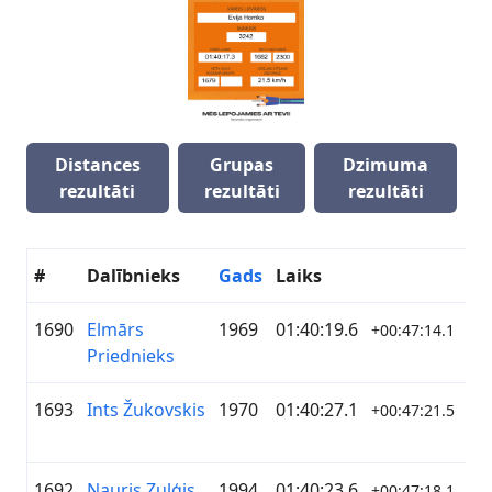
Distances
Grupas
Dzimuma
rezultāti
rezultāti
rezultāti
#
Dalībnieks
Gads
Laiks
K
1690
Elmārs
1969
01:40:19.6
—
+00:47:14.1
Priednieks
1693
Ints Žukovskis
1970
01:40:27.1
AS
+00:47:21.5
1692
Nauris Zuļģis
1994
01:40:23.6
—
+00:47:18.1