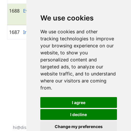
1688
Evija Homko
1987
01:40:17.3
D
+00:47:11.8
We use cookies
Zi
We use cookies and other
1687
Inta Ose
1969
01:40:14.7
—
+00:47:09.2
tracking technologies to improve
your browsing experience on our
Lapa 1 no 1
website, to show you
Kopā 11 Rezultāti
personalized content and
targeted ads, to analyze our
website traffic, and to understand
where our visitors are coming
Atpakaļ uz rezultātiem
from.
I agree
I decline
Visas tiesības aizsargātas. DistantRace
Change my preferences
hi@distantrace.com
+371 25425987