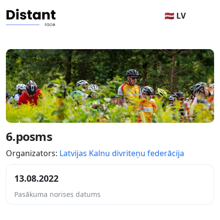
🇱🇻 LV
6.posms
Organizators:
Latvijas Kalnu divriteņu federācija
13.08.2022
Pasākuma norises datums