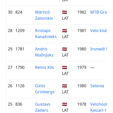
30
824
Mārtiņš
🇱🇻
1982
MTB Grobi
Zalonskis
LAT
28
1209
Kristaps
🇱🇻
1981
Velo klubs 
Kanašnieks
LAT
29
1781
Andris
🇱🇻
1980
Ironwill Stel
Mašnjuks
LAT
27
1790
Reinis Kils
🇱🇻
1979
—
LAT
26
1126
Gints
🇱🇻
1980
Selonia
Grinbergs
LAT
25
836
Gustavs
🇱🇻
1978
Velohooliga
Zatlers
LAT
Ķeizari-1