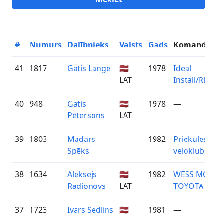
#
Numurs
Dalībnieks
Valsts
Gads
Komanda
41
1817
Gatis Lange
🇱🇻
1978
Ideal
LAT
Install/Rite
40
948
Gatis
🇱🇻
1978
—
Pētersons
LAT
39
1803
Madars
1982
Priekules
Spēks
veloklubs
38
1634
Aleksejs
🇱🇻
1982
WESS MOT
Radionovs
LAT
TOYOTA
37
1723
Ivars Sedlins
🇱🇻
1981
—