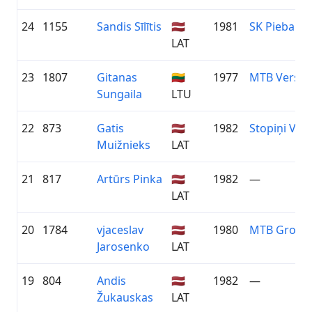
24
1155
Sandis Sīlītis
🇱🇻
1981
SK Piebalga
LAT
23
1807
Gitanas
🇱🇹
1977
MTB Versm
Sungaila
LTU
22
873
Gatis
🇱🇻
1982
Stopiņi Velo
Muižnieks
LAT
21
817
Artūrs Pinka
🇱🇻
1982
—
LAT
20
1784
vjaceslav
🇱🇻
1980
MTB Grobi
Jarosenko
LAT
19
804
Andis
🇱🇻
1982
—
Žukauskas
LAT