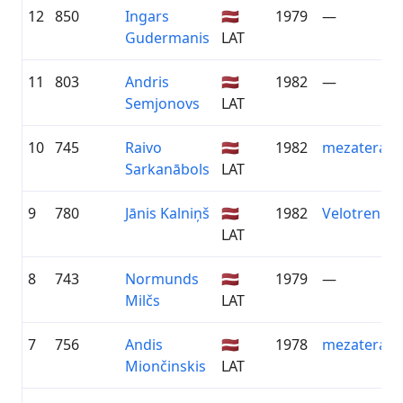
12
850
Ingars
🇱🇻
1979
—
Gudermanis
LAT
11
803
Andris
🇱🇻
1982
—
Semjonovs
LAT
10
745
Raivo
🇱🇻
1982
mezaterapij
Sarkanābols
LAT
9
780
Jānis Kalniņš
🇱🇻
1982
Velotreniņi.
LAT
8
743
Normunds
🇱🇻
1979
—
Milčs
LAT
7
756
Andis
🇱🇻
1978
mezaterapij
Miončinskis
LAT