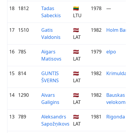
18
1812
Tadas
🇱🇹
1978
—
Sabeckis
LTU
17
1510
Gatis
🇱🇻
1982
Holm Bank 
Valdonis
LAT
16
785
Aigars
🇱🇻
1979
elpo
Matisovs
LAT
15
814
GUNTIS
🇱🇻
1982
Krimuldas v
ŠVERNS
LAT
14
1290
Aivars
🇱🇻
1982
Bauskas
Galigins
LAT
velokoman
13
789
Aleksandrs
🇱🇻
1981
Rigonda
Sapožņikovs
LAT