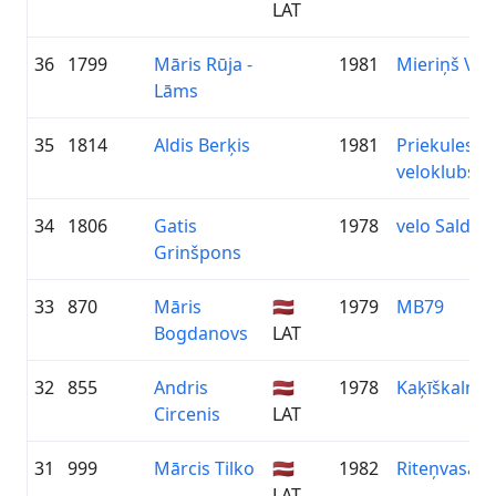
LAT
36
1799
Māris Rūja -
1981
Mieriņš Vēs
Lāms
35
1814
Aldis Berķis
1981
Priekules
veloklubs
34
1806
Gatis
1978
velo Saldus
Grinšpons
33
870
Māris
🇱🇻
1979
MB79
Bogdanovs
LAT
32
855
Andris
🇱🇻
1978
Kaķīškalns
Circenis
LAT
31
999
Mārcis Tilko
🇱🇻
1982
Riteņvasara
LAT