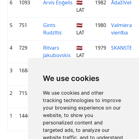
6
1093
Arvis Eņģelis
🇱🇻
1982
ĀdažiVelo
LAT
5
751
Gints
🇱🇻
1980
Valmieras v
Rudzītis
LAT
vienība
4
729
Ritvars
🇱🇻
1979
SKANSTE VI
Jakubovskis
LAT
3
1688
Zigmārs
🇱🇻
1980
DAKO
We use cookies
Zučiks
LAT
Ziemeļvidz
2
715
We use cookies and other
Jānis Teivišs
🇱🇻
1982
Virsotne/
tracking technologies to improve
LAT
your browsing experience on our
website, to show you
1
1446
Mārtiņš
🇱🇻
1981
Patria Bott
personalized content and
Vīksne
LAT
targeted ads, to analyze our
website traffic, and to understand