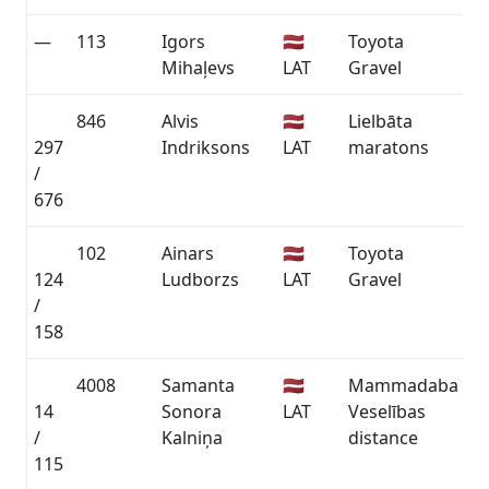
—
113
Igors
🇱🇻
Toyota
—
Mihaļevs
LAT
Gravel
846
Alvis
🇱🇻
Lielbāta
297
Indriksons
LAT
maratons
01
/
676
102
Ainars
🇱🇻
Toyota
124
Ludborzs
LAT
Gravel
03
/
158
4008
Samanta
🇱🇻
Mammadaba
14
Sonora
LAT
Veselības
01
/
Kalniņa
distance
115