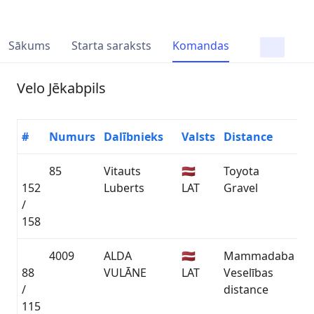
Sākums
Starta saraksts
Komandas
Velo Jēkabpils
#
Numurs
Dalībnieks
Valsts
Distance
L
85
Vitauts
🇱🇻
Toyota
152
Luberts
LAT
Gravel
03
/
158
4009
ALDA
🇱🇻
Mammadaba
88
VULĀNE
LAT
Veselības
02
/
distance
115