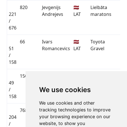
820
Jevgenijs
🇱🇻
Lielbāta
221
Andrejevs
LAT
maratons
01
/
676
66
Ivars
🇱🇻
Toyota
51
Romancevics
LAT
Gravel
02
/
158
150
Mārtiņš
🇱🇻
Toyota
49
Adamovičs
LAT
Gravel
02
We use cookies
/
158
We use cookies and other
tracking technologies to improve
768
Jānis
🇱🇻
Lielbāta
your browsing experience on our
204
Hartmanis
LAT
maratons
01
website, to show you
/