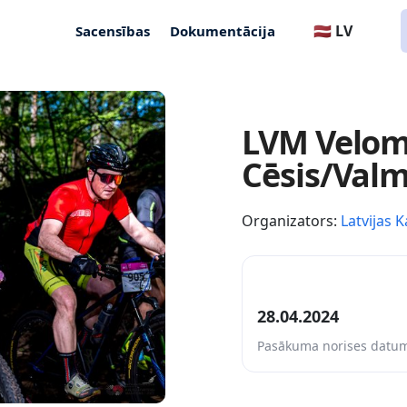
🇱🇻 LV
Sacensības
Dokumentācija
LVM Velom
Cēsis/Valm
Organizators:
Latvijas K
28.04.2024
Pasākuma norises datu