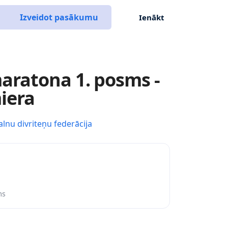
Izveidot pasākumu
Ienākt
aratona 1. posms -
iera
alnu divriteņu federācija
ms