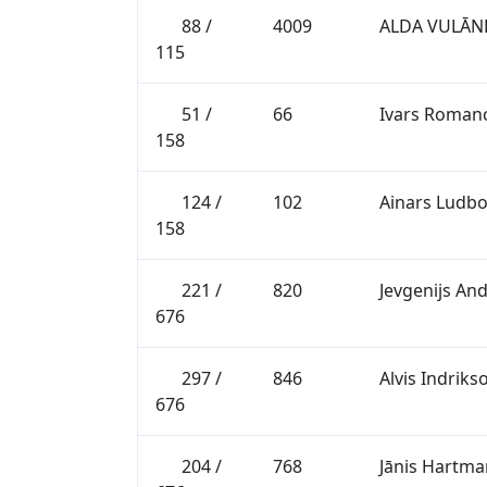
88 /
4009
ALDA VULĀN
115
51 /
66
Ivars Romanc
158
124 /
102
Ainars Ludbo
158
221 /
820
Jevgenijs An
676
297 /
846
Alvis Indriks
676
204 /
768
Jānis Hartma