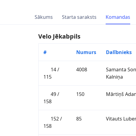
Sākums
Starta saraksts
Komandas
Velo Jēkabpils
#
Numurs
Dalībnieks
14 /
4008
Samanta Son
115
Kalniņa
49 /
150
Mārtiņš Ada
158
152 /
85
Vitauts Lube
158