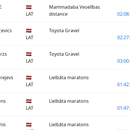
E
🇱🇻
Mammadaba Veselības
LAT
distance
02:08
evics
🇱🇻
Toyota Gravel
LAT
02:27
rzs
🇱🇻
Toyota Gravel
LAT
03:00
drejevs
🇱🇻
Lielbāta maratons
LAT
01:42
ons
🇱🇻
Lielbāta maratons
LAT
01:47
nis
🇱🇻
Lielbāta maratons