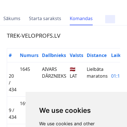
Sākums
Starta saraksts
Komandas
TREK-VELOPROFS.LV
#
Numurs
Dalībnieks
Valsts
Distance
Laiks
1645
AIVARS
🇱🇻
Lielbāta
20
DĀRZNIEKS
LAT
maratons
01:18:0
/
434
1691
Kārlis
🇱🇻
Lielbāta
We use cookies
9 /
Baltacis
LAT
maratons
01:17:1
434
We use cookies and other