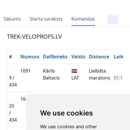
Sākums
Starta saraksts
Komandas
TREK-VELOPROFS.LV
#
Numurs
Dalībnieks
Valsts
Distance
Laiks
1691
Kārlis
🇱🇻
Lielbāta
9 /
Baltacis
LAT
maratons
01:17:1
434
1645
AIVARS
🇱🇻
Lielbāta
20
DĀRZNIEKS
LAT
maratons
01:18:0
We use cookies
/
434
We use cookies and other