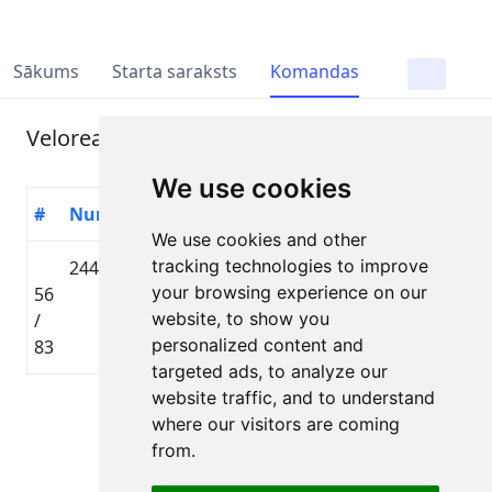
Sākums
Starta saraksts
Komandas
Velorealité
We use cookies
#
Numurs
Dalībnieks
Valsts
Distance
Laiks
We use cookies and other
tracking technologies to improve
244
Gatis
🇱🇻
Toyota
your browsing experience on our
56
Liepiņlauskis
LAT
Gravel
02:32:5
website, to show you
/
distance
personalized content and
83
targeted ads, to analyze our
website traffic, and to understand
Lapa 1 no 1
where our visitors are coming
Kopā 1 Dalībnieks
from.