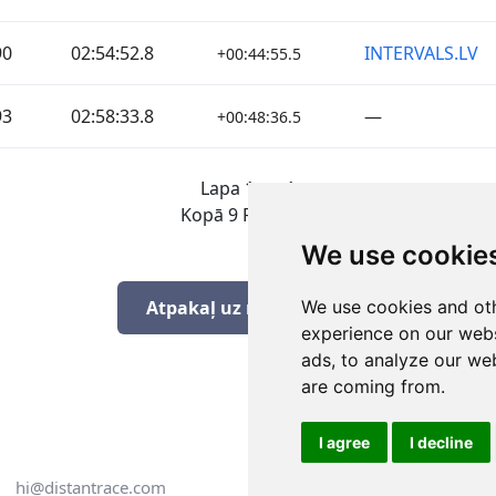
90
02:54:52.8
INTERVALS.LV
+00:44:55.5
93
02:58:33.8
—
+00:48:36.5
Lapa 1 no 1
Kopā 9 Rezultāti
We use cookie
We use cookies and oth
Atpakaļ uz rezultātiem
experience on our webs
ads, to analyze our web
are coming from.
I agree
I decline
hi@distantrace.com
+371 25425987