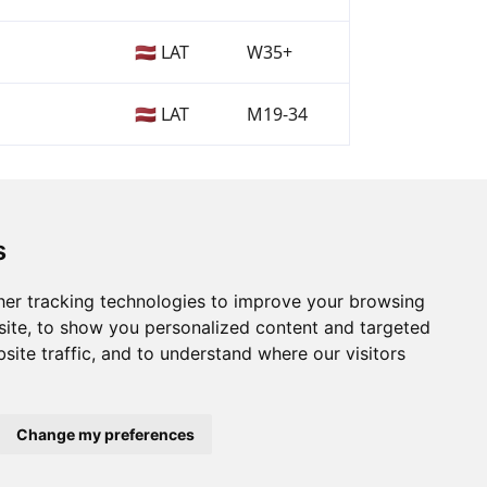
🇱🇻 LAT
W35+
🇱🇻 LAT
M19-34
s
er tracking technologies to improve your browsing
ite, to show you personalized content and targeted
site traffic, and to understand where our visitors
Change my preferences
Privātuma politika
Lietošanas noteikumi