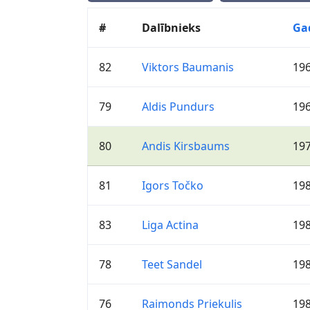
#
Dalībnieks
Ga
82
Viktors Baumanis
19
79
Aldis Pundurs
19
80
Andis Kirsbaums
19
81
Igors Točko
19
83
Liga Actina
19
78
Teet Sandel
19
76
Raimonds Priekulis
19