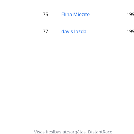
75
Elīna Miezīte
19
77
davis lozda
19
Visas tiesības aizsargātas. DistantRace