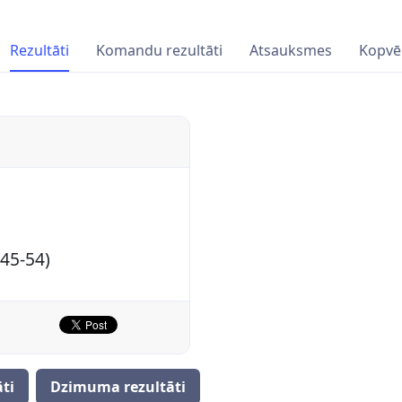
Rezultāti
Komandu rezultāti
Atsauksmes
Kopvē
M45-54)
ti
Dzimuma rezultāti