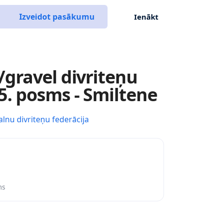
Izveidot pasākumu
Ienākt
gravel divriteņu
. posms - Smiltene
alnu divriteņu federācija
ms