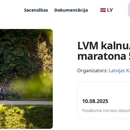
🇱🇻 LV
Sacensības
Dokumentācija
LVM kalnu/
maratona 5
Organizators:
Latvijas K
10.08.2025
Pasākuma norises datu