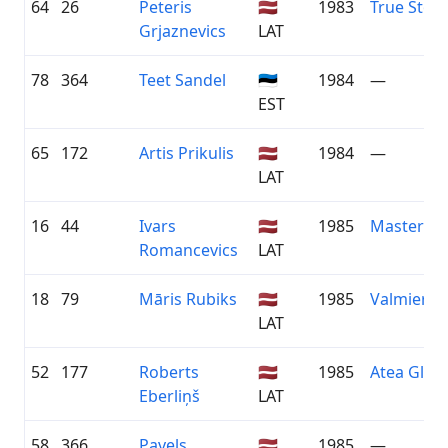
64
26
Peteris
🇱🇻
1983
True Story
Grjaznevics
LAT
78
364
Teet Sandel
🇪🇪
1984
—
EST
65
172
Artis Prikulis
🇱🇻
1984
—
LAT
16
44
Ivars
🇱🇻
1985
Masteri
Romancevics
LAT
18
79
Māris Rubiks
🇱🇻
1985
Valmieras 
LAT
52
177
Roberts
🇱🇻
1985
Atea Globa
Eberliņš
LAT
58
366
Pavels
🇱🇻
1985
—