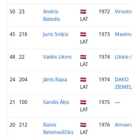
50
23
Andris
🇱🇻
1972
Virsotne/
Balodis
LAT
45
216
Juris Sniķis
🇱🇻
1973
Maxima
LAT
48
22
Valdis Ukins
🇱🇻
1974
LiVelo / Z
LAT
24
204
Jānis Rapa
🇱🇻
1974
DAKO
LAT
ZIEMEĻVI
21
100
Sandis Āķis
🇱🇻
1975
—
LAT
20
212
Raivis
🇱🇻
1976
Amserv M
Belohvoščiks
LAT