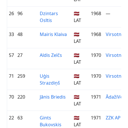
26
96
Dzintars
🇱🇻
1968
—
Osītis
LAT
33
48
Mairis Klaiva
🇱🇻
1968
Virsotne/
LAT
57
27
Aldis Zelčs
🇱🇻
1970
Virsotne/
LAT
71
259
Uģis
🇱🇻
1970
Virsotne/
Strazdiņš
LAT
70
220
Jānis Briedis
🇱🇻
1971
ĀdažiVelo
LAT
22
63
Gints
🇱🇻
1971
ZZK AP Pri
Bukovskis
LAT