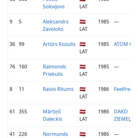
Solovjovs
LAT
9
5
Aleksandrs
🇱🇻
1985
—
Zavoloks
LAT
36
99
Artūrs Kozulis
🇱🇻
1985
ATOM CYC
LAT
76
160
Raimonds
🇱🇻
1985
—
Priekulis
LAT
8
11
Raivis Ritums
🇱🇻
1986
Feelfree.lv
LAT
61
355
Mārtiņš
🇱🇻
1986
DAKO
Daļeckis
LAT
ZIEMEĻVI
41
226
Normunds
🇱🇻
1986
—