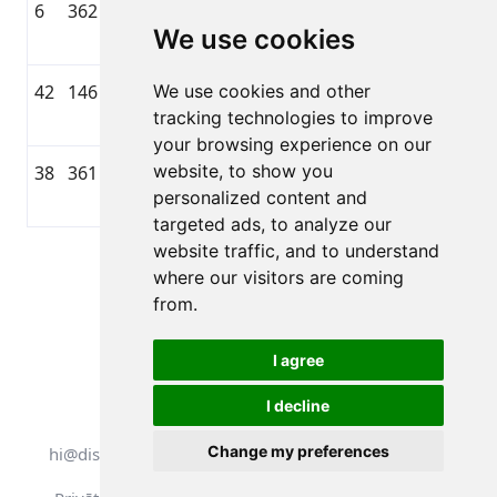
6
362
Jēkabs Zujevs
🇱🇻
2007
Feelfree.lv
We use cookies
LAT
42
146
We use cookies and other
Nikons
🇱🇻
2008
—
tracking technologies to improve
Annenkovs
LAT
your browsing experience on our
website, to show you
38
361
Artūrs Fotins
🇱🇻
2008
Feelfree.lv
personalized content and
LAT
targeted ads, to analyze our
website traffic, and to understand
Lapa 1 no 1
where our visitors are coming
Kopā 76 Rezultāti
from.
I agree
I decline
Visas tiesības aizsargātas. DistantRace
Change my preferences
hi@distantrace.com
+371 25425987