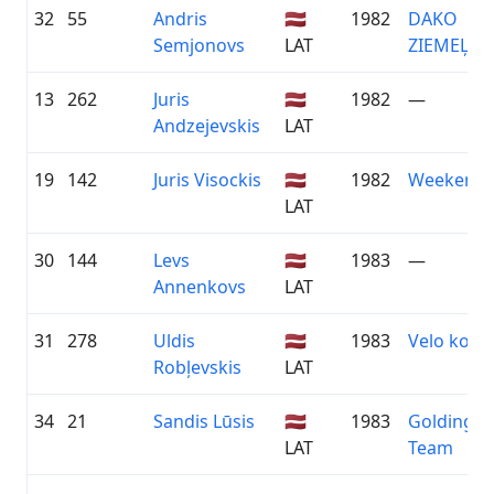
32
55
Andris
🇱🇻
1982
DAKO
Semjonovs
LAT
ZIEMEĻVI
13
262
Juris
🇱🇻
1982
—
Andzejevskis
LAT
19
142
Juris Visockis
🇱🇻
1982
Weekend 
LAT
30
144
Levs
🇱🇻
1983
—
Annenkovs
LAT
31
278
Uldis
🇱🇻
1983
Velo kom
Robļevskis
LAT
34
21
Sandis Lūsis
🇱🇻
1983
Goldingen
LAT
Team