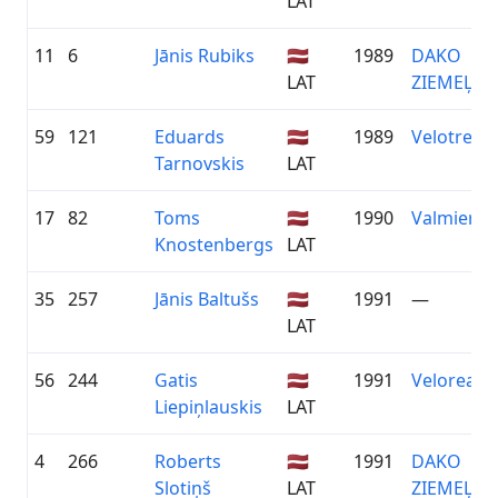
LAT
11
6
Jānis Rubiks
🇱🇻
1989
DAKO
LAT
ZIEMEĻVI
59
121
Eduards
🇱🇻
1989
Velotrenini
Tarnovskis
LAT
17
82
Toms
🇱🇻
1990
Valmieras 
Knostenbergs
LAT
35
257
Jānis Baltušs
🇱🇻
1991
—
LAT
56
244
Gatis
🇱🇻
1991
Velorealit
Liepiņlauskis
LAT
4
266
Roberts
🇱🇻
1991
DAKO
Slotiņš
LAT
ZIEMEĻVI