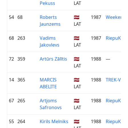
Pekuss
LAT
54
68
Roberts
🇱🇻
1987
Weekend 
Jaunzems
LAT
68
263
Vadims
🇱🇻
1987
RiepuKon
Jakovlevs
LAT
72
359
Artūrs Zālītis
🇱🇻
1988
—
LAT
14
365
MARCIS
🇱🇻
1988
TREK-VEL
ABELITE
LAT
67
265
Artjoms
🇱🇻
1988
RiepuKon
Safronovs
LAT
55
264
Kirils Melniks
🇱🇻
1988
RiepuKon