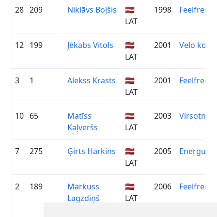
28
209
Niklāvs Boļšis
🇱🇻
1998
Feelfree.lv
LAT
12
199
Jēkabs Vītols
🇱🇻
2001
Velo kom
LAT
3
1
Alekss Krasts
🇱🇻
2001
Feelfree.lv
LAT
10
65
Matīss
🇱🇻
2003
Virsotne/
Kaļveršs
LAT
7
275
Ģirts Harkins
🇱🇻
2005
Energus C
LAT
2
189
Markuss
🇱🇻
2006
Feelfree.lv
Lagzdiņš
LAT