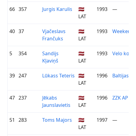
66
357
Jurgis Karulis
🇱🇻
1993
—
LAT
40
37
Vjačeslavs
🇱🇻
1993
Weekend 
Frančuks
LAT
5
354
Sandijs
🇱🇻
1993
Velo kom
Kļaviņš
LAT
39
247
Lūkass Teteris
🇱🇻
1996
Baltijas S
LAT
47
237
Jēkabs
🇱🇻
1996
ZZK AP Pri
Jaunslavietis
LAT
51
283
Toms Majors
🇱🇻
1997
—
LAT