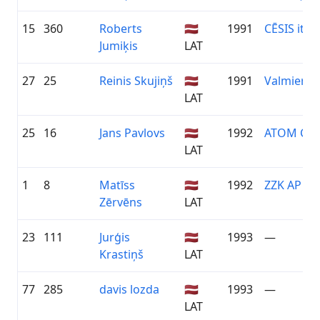
15
360
Roberts
🇱🇻
1991
CĒSIS it is
Jumiķis
LAT
27
25
Reinis Skujiņš
🇱🇻
1991
Valmieras 
LAT
25
16
Jans Pavlovs
🇱🇻
1992
ATOM CYC
LAT
1
8
Matīss
🇱🇻
1992
ZZK AP Pri
Zērvēns
LAT
23
111
Jurģis
🇱🇻
1993
—
Krastiņš
LAT
77
285
davis lozda
🇱🇻
1993
—
LAT