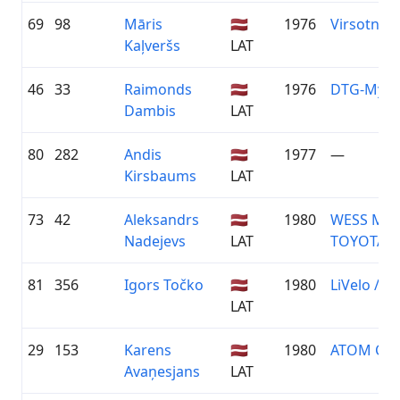
69
98
Māris
🇱🇻
1976
Virsotne/
Kaļveršs
LAT
46
33
Raimonds
🇱🇻
1976
DTG-MySp
Dambis
LAT
80
282
Andis
🇱🇻
1977
—
Kirsbaums
LAT
73
42
Aleksandrs
🇱🇻
1980
WESS MO
Nadejevs
LAT
TOYOTA
81
356
Igors Točko
🇱🇻
1980
LiVelo / Z
LAT
29
153
Karens
🇱🇻
1980
ATOM CYC
Avaņesjans
LAT