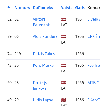
#
Numurs
Dalībnieks
Valsts
Gads
Komanda
82
52
Viktors
🇱🇻
1961
LiVelo / Z
Baumanis
LAT
79
66
Aldis Pundurs
🇱🇻
1965
CRK Šmerl
LAT
74
219
Didzis Zālītis
1966
—
43
30
Kent Marker
🇱🇻
1966
Feelfree.lv
LAT
60
28
Dmitrijs
🇱🇻
1966
MTB Grob
Jankovs
LAT
49
29
Uldis Lapsa
🇱🇻
1966
SKANSTE/
LAT