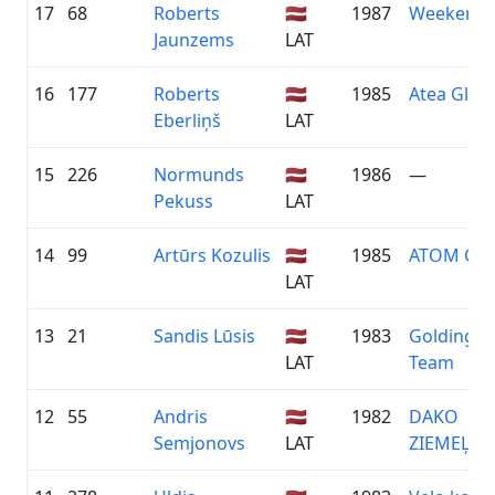
17
68
Roberts
🇱🇻
1987
Weekend 
Jaunzems
LAT
16
177
Roberts
🇱🇻
1985
Atea Globa
Eberliņš
LAT
15
226
Normunds
🇱🇻
1986
—
Pekuss
LAT
14
99
Artūrs Kozulis
🇱🇻
1985
ATOM CYC
LAT
13
21
Sandis Lūsis
🇱🇻
1983
Goldingen
LAT
Team
12
55
Andris
🇱🇻
1982
DAKO
Semjonovs
LAT
ZIEMEĻVI