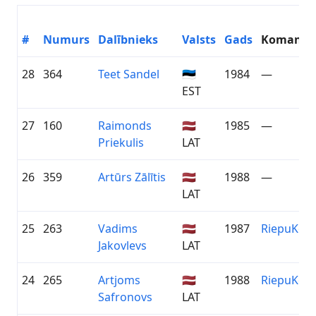
#
Numurs
Dalībnieks
Valsts
Gads
Komanda
28
364
Teet Sandel
🇪🇪
1984
—
EST
27
160
Raimonds
🇱🇻
1985
—
Priekulis
LAT
26
359
Artūrs Zālītis
🇱🇻
1988
—
LAT
25
263
Vadims
🇱🇻
1987
RiepuKon
Jakovlevs
LAT
24
265
Artjoms
🇱🇻
1988
RiepuKon
Safronovs
LAT