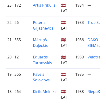
23
172
Artis Prikulis
🇱🇻
1984
—
LAT
22
26
Peteris
🇱🇻
1983
True Story
Grjaznevics
LAT
21
355
Mārtiņš
🇱🇻
1986
DAKO
Daļeckis
LAT
ZIEMEĻVI
20
121
Eduards
🇱🇻
1989
Velotrenini
Tarnovskis
LAT
19
366
Pavels
🇱🇻
1985
—
Solovjovs
LAT
18
264
Kirils Melniks
🇱🇻
1988
RiepuKon
LAT