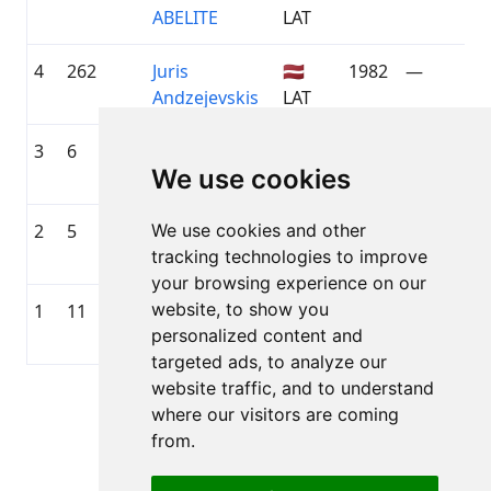
ABELITE
LAT
4
262
Juris
🇱🇻
1982
—
Andzejevskis
LAT
3
6
Jānis Rubiks
🇱🇻
1989
DAKO
We use cookies
LAT
ZIEMEĻVI
2
5
We use cookies and other
Aleksandrs
🇱🇻
1985
—
tracking technologies to improve
Zavoloks
LAT
your browsing experience on our
website, to show you
1
11
Raivis Ritums
🇱🇻
1986
Feelfree.lv
personalized content and
LAT
targeted ads, to analyze our
website traffic, and to understand
Lapa 1 no 1
where our visitors are coming
Kopā 28 Rezultāti
from.