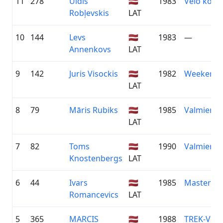
11
278
Uldis
🇱🇻
1983
Velo kom
Robļevskis
LAT
10
144
Levs
🇱🇻
1983
—
Annenkovs
LAT
9
142
Juris Visockis
🇱🇻
1982
Weekend 
LAT
8
79
Māris Rubiks
🇱🇻
1985
Valmieras 
LAT
7
82
Toms
🇱🇻
1990
Valmieras 
Knostenbergs
LAT
6
44
Ivars
🇱🇻
1985
Masteri
Romancevics
LAT
5
365
MARCIS
🇱🇻
1988
TREK-VEL