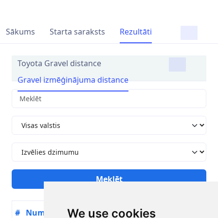
Sākums
Starta saraksts
Rezultāti
Toyota Gravel distance
Gravel izmēģinājuma distance
We use cookies
#
Numurs
Dalībnieks
Valsts
Gads
Komanda
La