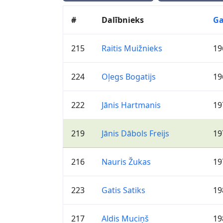
#
Dalībnieks
Ga
215
Raitis Muižnieks
19
224
Oļegs Bogatijs
19
222
Jānis Hartmanis
19
219
Jānis Dābols Freijs
19
216
Nauris Žukas
19
223
Gatis Satiks
19
217
Aldis Muciņš
19