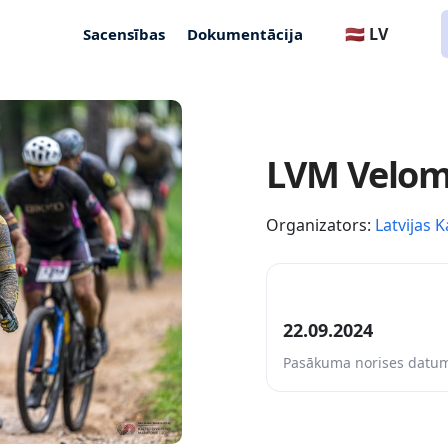
🇱🇻 LV
Sacensības
Dokumentācija
LVM Velom
Organizators:
Latvijas K
22.09.2024
Pasākuma norises datu