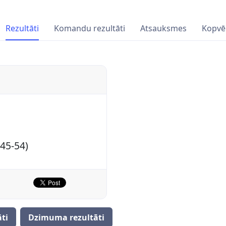
Rezultāti
Komandu rezultāti
Atsauksmes
Kopvē
M45-54)
ti
Dzimuma rezultāti