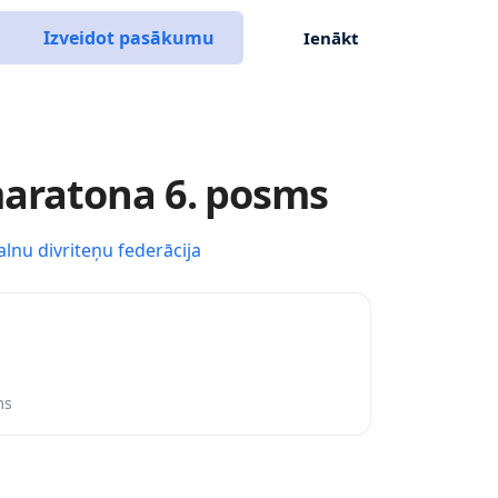
Izveidot pasākumu
Ienākt
aratona 6. posms
alnu divriteņu federācija
ms