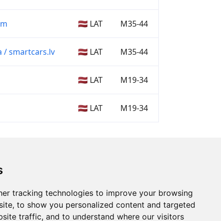
am
🇱🇻 LAT
M35-44
/ smartcars.lv
🇱🇻 LAT
M35-44
🇱🇻 LAT
M19-34
🇱🇻 LAT
M19-34
s
er tracking technologies to improve your browsing
ite, to show you personalized content and targeted
site traffic, and to understand where our visitors