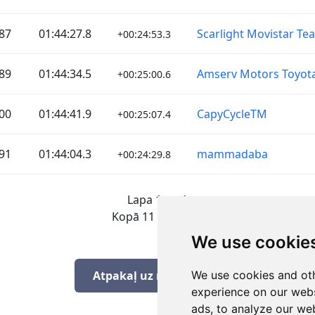
87
01:44:27.8
Scarlight Movistar Te
+00:24:53.3
89
01:44:34.5
Amserv Motors Toyota 
+00:25:00.6
00
01:44:41.9
CapyCycleTM
+00:25:07.4
91
01:44:04.3
mammadaba
+00:24:29.8
Lapa 1 no 1
Kopā 11 Rezultāti
We use cookie
We use cookies and oth
Atpakaļ uz rezultātiem
experience on our webs
ads, to analyze our web