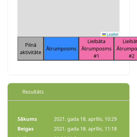
Leaflet
Lielbāta
Lielbā
Pilnā
Ātrumposms
Ātrumposms
Ātrump
aktivitāte
#1
#2
Rezultāts
Sākums
2021. gada 18. aprīlis, 10:29
Beigas
2021. gada 18. aprīlis, 11:18