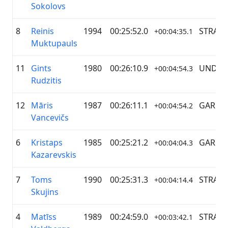
Sokolovs
8
Reinis
1994
00:25:52.0
STRAVA
+00:04:35.1
Muktupauls
11
Gints
1980
00:26:10.9
UNDER
+00:04:54.3
Rudzitis
12
Māris
1987
00:26:11.1
GARMI
+00:04:54.2
Vancevičs
6
Kristaps
1985
00:25:21.2
GARMI
+00:04:04.3
Kazarevskis
7
Toms
1990
00:25:31.3
STRAVA
+00:04:14.4
Skujins
4
Matīss
1989
00:24:59.0
STRAVA
+00:03:42.1