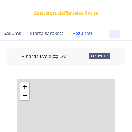
Sasniegts dalībnieku limits
Sākums
Starta saraksts
Rezultāti
Rihards Evele 🇱🇻 LAT
00:26:01.3
+
−