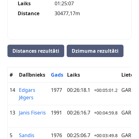
Laiks
01:25:07
Distance
30477,17m
Distances rezultāti
Dzimuma rezultāti
#
Dalībnieks
Gads
Laiks
Lietots
14
Edgars
1977
00:26:18.1
GARMI
+00:05:01.2
Jēgers
13
Janis Fiseris
1991
00:26:16.7
GARMI
+00:04:59.8
5
Sandis
1976
00:25:06.7
GARMI
+00:03:49.8