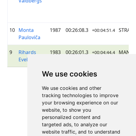
Valdbergs
10
Monta
1987
00:26:08.3
STRAVA
+00:04:51.4
Pauloviča
9
Rihards
1983
00:26:01.3
MANUA
+00:04:44.4
Evele
We use cookies
Lapa 1 no 1
Kopā 11 Rezultāti
We use cookies and other
tracking technologies to improve
your browsing experience on our
website, to show you
Pievienot salīdzinājumam
personalized content and
targeted ads, to analyze our
website traffic, and to understand