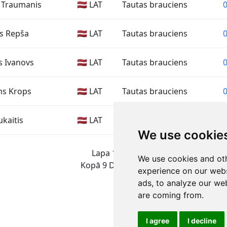
 Traumanis
🇱🇻 LAT
Tautas brauciens
0
s Repša
🇱🇻 LAT
Tautas brauciens
0
s Ivanovs
🇱🇻 LAT
Tautas brauciens
0
s Krops
🇱🇻 LAT
Tautas brauciens
0
ukaitis
🇱🇻 LAT
Tautas brauciens
0
We use cookie
Lapa 1 no 1
We use cookies and oth
Kopā 9 Dalībnieki
experience on our webs
ads, to analyze our web
are coming from.
I agree
I decline