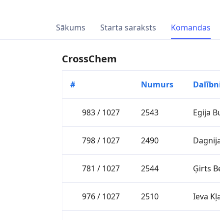
Sākums
Starta saraksts
Komandas
CrossChem
#
Numurs
Dalībn
983 / 1027
2543
Egija B
798 / 1027
2490
Dagnija
781 / 1027
2544
Ģirts 
976 / 1027
2510
Ieva Kļ