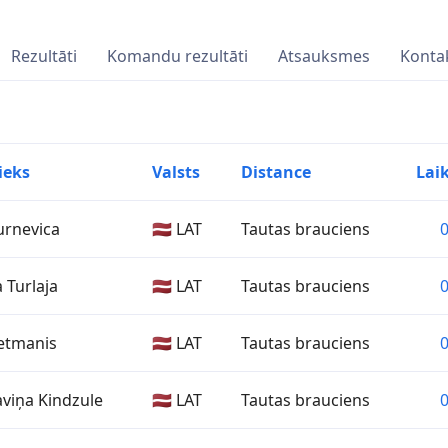
Rezultāti
Komandu rezultāti
Atsauksmes
Kontak
ieks
Valsts
Distance
Lai
urnevica
🇱🇻 LAT
Tautas brauciens
0
 Turlaja
🇱🇻 LAT
Tautas brauciens
0
Betmanis
🇱🇻 LAT
Tautas brauciens
0
aviņa Kindzule
🇱🇻 LAT
Tautas brauciens
0