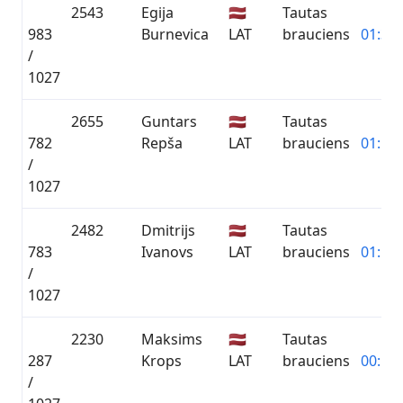
2543
Egija
🇱🇻
Tautas
983
Burnevica
LAT
brauciens
01:38:
/
1027
2655
Guntars
🇱🇻
Tautas
782
Repša
LAT
brauciens
01:16:
/
1027
2482
Dmitrijs
🇱🇻
Tautas
783
Ivanovs
LAT
brauciens
01:16:
/
1027
2230
Maksims
🇱🇻
Tautas
287
Krops
LAT
brauciens
00:53:
/