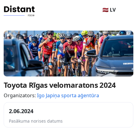
🇱🇻 LV
Toyota Rīgas velomaratons 2024
Organizators:
Igo Japiņa sporta aģentūra
2.06.2024
Pasākuma norises datums