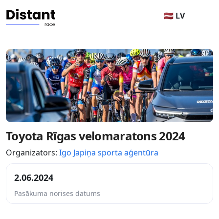
🇱🇻 LV
Toyota Rīgas velomaratons 2024
Organizators:
Igo Japiņa sporta aģentūra
2.06.2024
Pasākuma norises datums