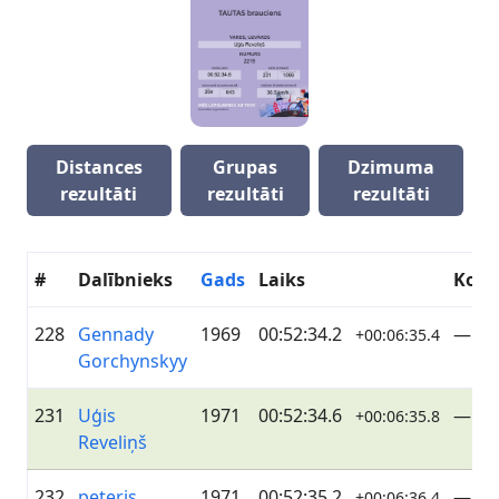
Distances
Grupas
Dzimuma
rezultāti
rezultāti
rezultāti
#
Dalībnieks
Gads
Laiks
Kom
228
Gennady
1969
00:52:34.2
—
+00:06:35.4
Gorchynskyy
231
Uģis
1971
00:52:34.6
—
+00:06:35.8
Reveliņš
232
peteris
1971
00:52:35.2
—
+00:06:36.4