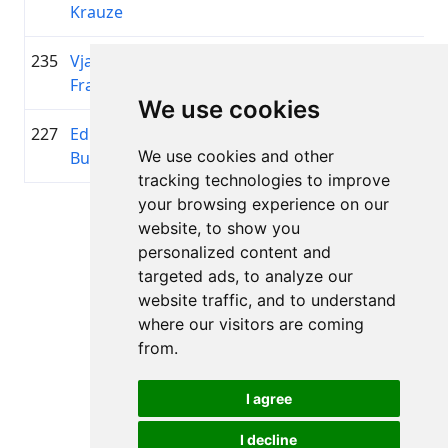
Krauze
235
Vjačeslavs
1993
00:52:36.3
—
+00:06:37.5
Frančuks
We use cookies
227
Eduards
2000
00:52:34.0
Erica
+00:06:35.2
We use cookies and other
Butāns
tracking technologies to improve
your browsing experience on our
Lapa 1 no 1
website, to show you
Kopā 11 Rezultāti
personalized content and
targeted ads, to analyze our
website traffic, and to understand
where our visitors are coming
Atpakaļ uz rezultātiem
from.
I agree
I decline
Visas tiesības aizsargātas. DistantRace