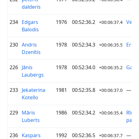
dalderis
234
Edgars
1976
00:52:36.2
Velo+
+00:06:37.4
Balodis
230
Andris
1978
00:52:34.3
Erica
+00:06:35.5
Dzenītis
226
Jānis
1978
00:52:34.0
Garā
+00:06:35.2
Laubergs
233
Jekaterina
1981
00:52:35.8
—
+00:06:37.0
Kotello
229
Māris
1986
00:52:34.2
Rīgas
+00:06:35.4
Luberts
pašva
236
Kaspars
1992
00:52:36.5
—
+00:06:37.7