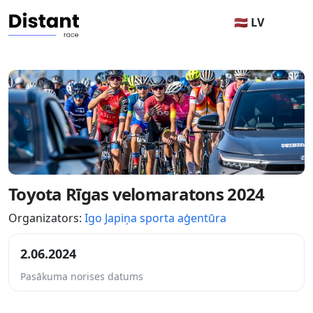
🇱🇻 LV
Toyota Rīgas velomaratons 2024
Organizators:
Igo Japiņa sporta aģentūra
2.06.2024
Pasākuma norises datums