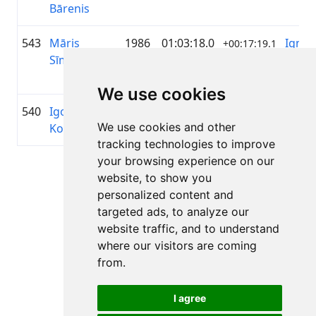
Bārenis
543
Māris
1986
01:03:18.0
Igniti
+00:17:19.1
Sīmanis
Grou
Latvij
We use cookies
540
Igors
1986
01:03:10.5
—
+00:17:11.7
We use cookies and other
Koteļņikovs
tracking technologies to improve
your browsing experience on our
Lapa 1 no 1
website, to show you
Kopā 11 Rezultāti
personalized content and
targeted ads, to analyze our
website traffic, and to understand
where our visitors are coming
Atpakaļ uz rezultātiem
from.
I agree