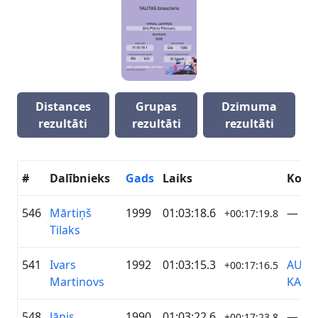
Distances
Grupas
Dzimuma
rezultāti
rezultāti
rezultāti
#
Dalībnieks
Gads
Laiks
Kom
546
Mārtiņš
1999
01:03:18.6
—
+00:17:19.8
Tilaks
541
Ivars
1992
01:03:15.3
AUTO
+00:17:16.5
Martinovs
KADA
548
Jānis
1990
01:03:22.6
—
+00:17:23.8