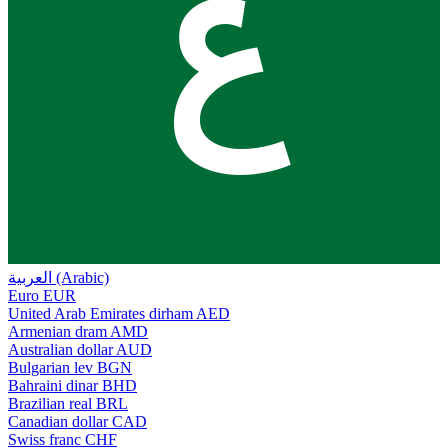
ع
العربية (Arabic)
Euro
EUR
United Arab Emirates dirham
AED
Armenian dram
AMD
Australian dollar
AUD
Bulgarian lev
BGN
Bahraini dinar
BHD
Brazilian real
BRL
Canadian dollar
CAD
Swiss franc
CHF