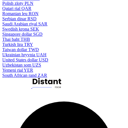
Polish zloty
PLN
Qatari rial
QAR
Romanian leu
RON
Serbian dinar
RSD
Saudi Arabian riyal
SAR
Swedish krona
SEK
Singapore dollar
SGD
Thai baht
THB
Turkish lira
TRY
Taiwan dollar
TWD
Ukrainian hryvnia
UAH
United States dollar
USD
Uzbekistan som
UZS
Yemeni rial
YER
South African rand
ZAR