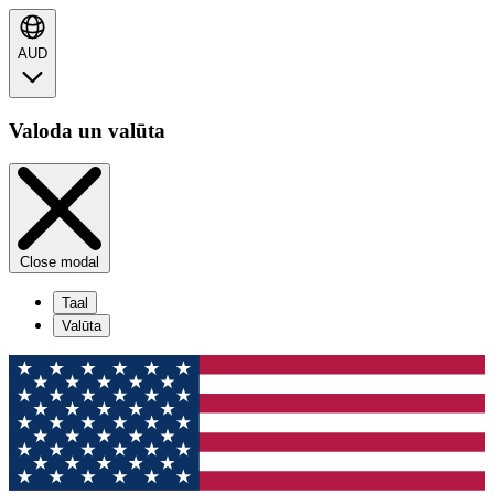
AUD
Valoda un valūta
Close modal
Taal
Valūta