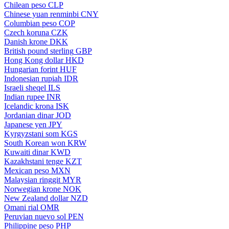
Chilean peso
CLP
Chinese yuan renminbi
CNY
Columbian peso
COP
Czech koruna
CZK
Danish krone
DKK
British pound sterling
GBP
Hong Kong dollar
HKD
Hungarian forint
HUF
Indonesian rupiah
IDR
Israeli sheqel
ILS
Indian rupee
INR
Icelandic krona
ISK
Jordanian dinar
JOD
Japanese yen
JPY
Kyrgyzstani som
KGS
South Korean won
KRW
Kuwaiti dinar
KWD
Kazakhstani tenge
KZT
Mexican peso
MXN
Malaysian ringgit
MYR
Norwegian krone
NOK
New Zealand dollar
NZD
Omani rial
OMR
Peruvian nuevo sol
PEN
Philippine peso
PHP