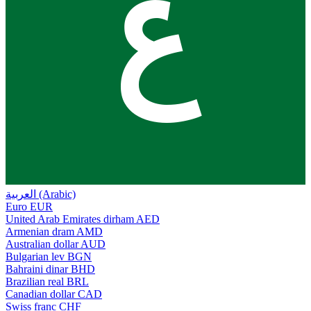
ع
العربية (Arabic)
Euro
EUR
United Arab Emirates dirham
AED
Armenian dram
AMD
Australian dollar
AUD
Bulgarian lev
BGN
Bahraini dinar
BHD
Brazilian real
BRL
Canadian dollar
CAD
Swiss franc
CHF