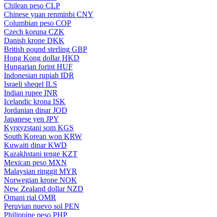
Chilean peso
CLP
Chinese yuan renminbi
CNY
Columbian peso
COP
Czech koruna
CZK
Danish krone
DKK
British pound sterling
GBP
Hong Kong dollar
HKD
Hungarian forint
HUF
Indonesian rupiah
IDR
Israeli sheqel
ILS
Indian rupee
INR
Icelandic krona
ISK
Jordanian dinar
JOD
Japanese yen
JPY
Kyrgyzstani som
KGS
South Korean won
KRW
Kuwaiti dinar
KWD
Kazakhstani tenge
KZT
Mexican peso
MXN
Malaysian ringgit
MYR
Norwegian krone
NOK
New Zealand dollar
NZD
Omani rial
OMR
Peruvian nuevo sol
PEN
Philippine peso
PHP