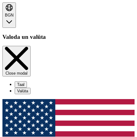
BGN
Valoda un valūta
Close modal
Taal
Valūta