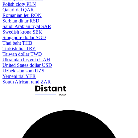
Polish zloty
PLN
Qatari rial
QAR
Romanian leu
RON
Serbian dinar
RSD
Saudi Arabian riyal
SAR
Swedish krona
SEK
Singapore dollar
SGD
Thai baht
THB
Turkish lira
TRY
Taiwan dollar
TWD
Ukrainian hryvnia
UAH
United States dollar
USD
Uzbekistan som
UZS
Yemeni rial
YER
South African rand
ZAR