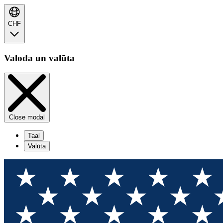
CHF
Valoda un valūta
Close modal
Taal
Valūta