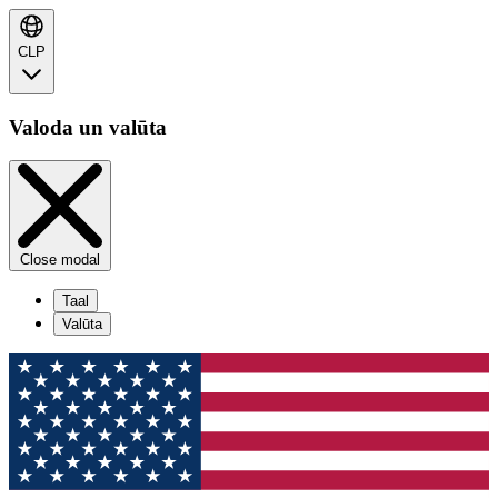
CLP
Valoda un valūta
Close modal
Taal
Valūta