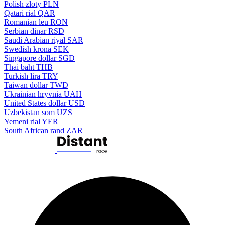
Polish zloty
PLN
Qatari rial
QAR
Romanian leu
RON
Serbian dinar
RSD
Saudi Arabian riyal
SAR
Swedish krona
SEK
Singapore dollar
SGD
Thai baht
THB
Turkish lira
TRY
Taiwan dollar
TWD
Ukrainian hryvnia
UAH
United States dollar
USD
Uzbekistan som
UZS
Yemeni rial
YER
South African rand
ZAR