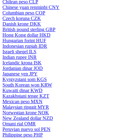
Chilean peso
CLP
Chinese yuan renminbi
CNY
Columbian peso
COP
Czech koruna
CZK
Danish krone
DKK
British pound sterling
GBP
Hong Kong dollar
HKD
Hungarian forint
HUF
Indonesian rupiah
IDR
Israeli sheqel
ILS
Indian rupee
INR
Icelandic krona
ISK
Jordanian dinar
JOD
Japanese yen
JPY
Kyrgyzstani som
KGS
South Korean won
KRW
Kuwaiti dinar
KWD
Kazakhstani tenge
KZT
Mexican peso
MXN
Malaysian ringgit
MYR
Norwegian krone
NOK
New Zealand dollar
NZD
Omani rial
OMR
Peruvian nuevo sol
PEN
Philippine peso
PHP