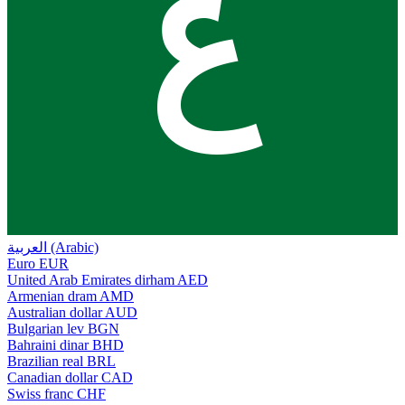
ع
العربية (Arabic)
Euro
EUR
United Arab Emirates dirham
AED
Armenian dram
AMD
Australian dollar
AUD
Bulgarian lev
BGN
Bahraini dinar
BHD
Brazilian real
BRL
Canadian dollar
CAD
Swiss franc
CHF