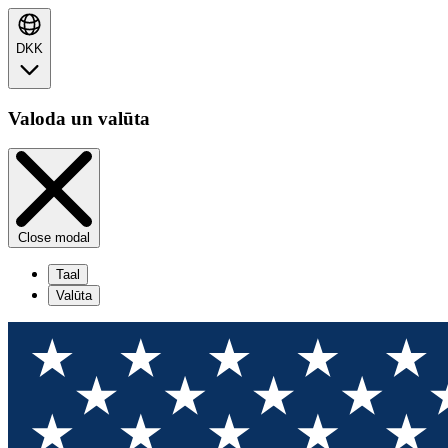
DKK
Valoda un valūta
Close modal
Taal
Valūta