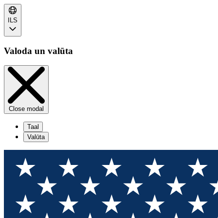
ILS
Valoda un valūta
Close modal
Taal
Valūta