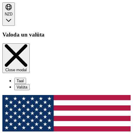
NZD
Valoda un valūta
Close modal
Taal
Valūta