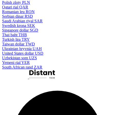
Polish zloty
PLN
Qatari rial
QAR
Romanian leu
RON
Serbian dinar
RSD
Saudi Arabian riyal
SAR
Swedish krona
SEK
Singapore dollar
SGD
Thai baht
THB
Turkish lira
TRY
Taiwan dollar
TWD
Ukrainian hryvnia
UAH
United States dollar
USD
Uzbekistan som
UZS
Yemeni rial
YER
South African rand
ZAR