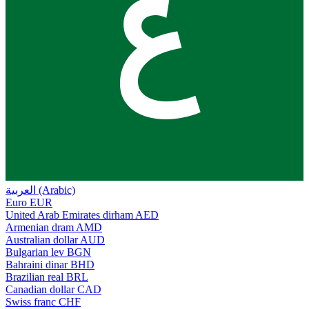
ع
العربية (Arabic)
Euro
EUR
United Arab Emirates dirham
AED
Armenian dram
AMD
Australian dollar
AUD
Bulgarian lev
BGN
Bahraini dinar
BHD
Brazilian real
BRL
Canadian dollar
CAD
Swiss franc
CHF