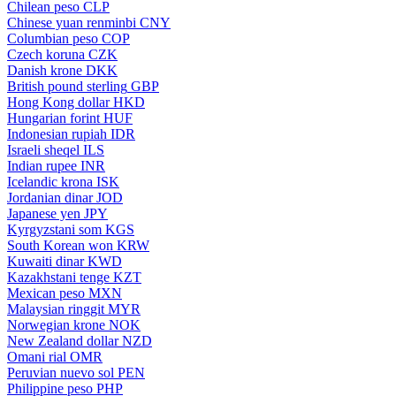
Chilean peso
CLP
Chinese yuan renminbi
CNY
Columbian peso
COP
Czech koruna
CZK
Danish krone
DKK
British pound sterling
GBP
Hong Kong dollar
HKD
Hungarian forint
HUF
Indonesian rupiah
IDR
Israeli sheqel
ILS
Indian rupee
INR
Icelandic krona
ISK
Jordanian dinar
JOD
Japanese yen
JPY
Kyrgyzstani som
KGS
South Korean won
KRW
Kuwaiti dinar
KWD
Kazakhstani tenge
KZT
Mexican peso
MXN
Malaysian ringgit
MYR
Norwegian krone
NOK
New Zealand dollar
NZD
Omani rial
OMR
Peruvian nuevo sol
PEN
Philippine peso
PHP