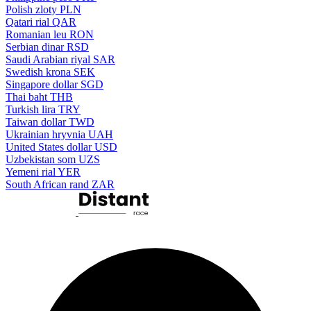
Polish zloty
PLN
Qatari rial
QAR
Romanian leu
RON
Serbian dinar
RSD
Saudi Arabian riyal
SAR
Swedish krona
SEK
Singapore dollar
SGD
Thai baht
THB
Turkish lira
TRY
Taiwan dollar
TWD
Ukrainian hryvnia
UAH
United States dollar
USD
Uzbekistan som
UZS
Yemeni rial
YER
South African rand
ZAR