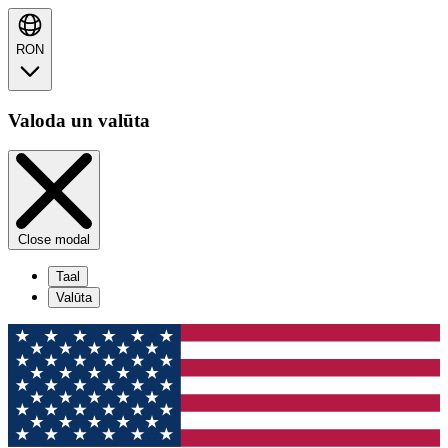
RON
Valoda un valūta
Close modal
Taal
Valūta