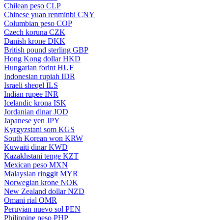
Chilean peso
CLP
Chinese yuan renminbi
CNY
Columbian peso
COP
Czech koruna
CZK
Danish krone
DKK
British pound sterling
GBP
Hong Kong dollar
HKD
Hungarian forint
HUF
Indonesian rupiah
IDR
Israeli sheqel
ILS
Indian rupee
INR
Icelandic krona
ISK
Jordanian dinar
JOD
Japanese yen
JPY
Kyrgyzstani som
KGS
South Korean won
KRW
Kuwaiti dinar
KWD
Kazakhstani tenge
KZT
Mexican peso
MXN
Malaysian ringgit
MYR
Norwegian krone
NOK
New Zealand dollar
NZD
Omani rial
OMR
Peruvian nuevo sol
PEN
Philippine peso
PHP