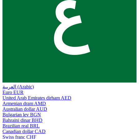
ع
العربية (Arabic)
Euro
EUR
United Arab Emirates dirham
AED
Armenian dram
AMD
Australian dollar
AUD
Bulgarian lev
BGN
Bahraini dinar
BHD
Brazilian real
BRL
Canadian dollar
CAD
Swiss franc
CHF