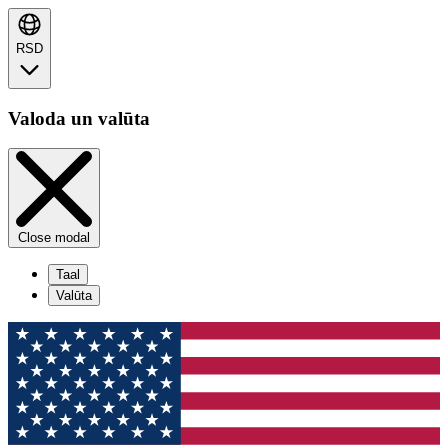
RSD
Valoda un valūta
Close modal
Taal
Valūta