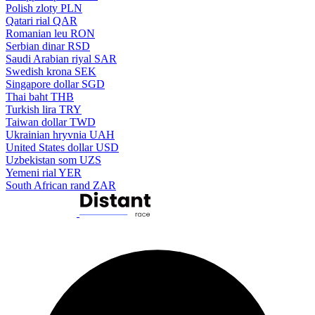
Polish zloty
PLN
Qatari rial
QAR
Romanian leu
RON
Serbian dinar
RSD
Saudi Arabian riyal
SAR
Swedish krona
SEK
Singapore dollar
SGD
Thai baht
THB
Turkish lira
TRY
Taiwan dollar
TWD
Ukrainian hryvnia
UAH
United States dollar
USD
Uzbekistan som
UZS
Yemeni rial
YER
South African rand
ZAR