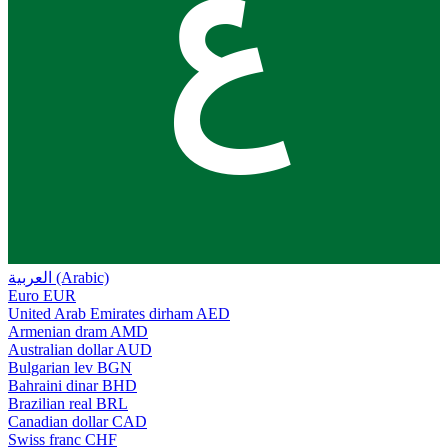
ع
العربية (Arabic)
Euro
EUR
United Arab Emirates dirham
AED
Armenian dram
AMD
Australian dollar
AUD
Bulgarian lev
BGN
Bahraini dinar
BHD
Brazilian real
BRL
Canadian dollar
CAD
Swiss franc
CHF