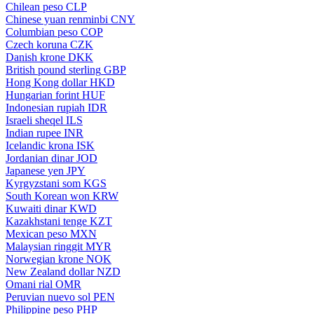
Chilean peso
CLP
Chinese yuan renminbi
CNY
Columbian peso
COP
Czech koruna
CZK
Danish krone
DKK
British pound sterling
GBP
Hong Kong dollar
HKD
Hungarian forint
HUF
Indonesian rupiah
IDR
Israeli sheqel
ILS
Indian rupee
INR
Icelandic krona
ISK
Jordanian dinar
JOD
Japanese yen
JPY
Kyrgyzstani som
KGS
South Korean won
KRW
Kuwaiti dinar
KWD
Kazakhstani tenge
KZT
Mexican peso
MXN
Malaysian ringgit
MYR
Norwegian krone
NOK
New Zealand dollar
NZD
Omani rial
OMR
Peruvian nuevo sol
PEN
Philippine peso
PHP