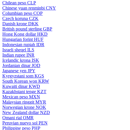
Chilean peso
CLP
Chinese yuan renminbi
CNY
Columbian peso
COP
Czech koruna
CZK
Danish krone
DKK
British pound sterling
GBP
Hong Kong dollar
HKD
Hungarian forint
HUF
Indonesian rupiah
IDR
Israeli sheqel
ILS
Indian rupee
INR
Icelandic krona
ISK
Jordanian dinar
JOD
Japanese yen
JPY
Kyrgyzstani som
KGS
South Korean won
KRW
Kuwaiti dinar
KWD
Kazakhstani tenge
KZT
Mexican peso
MXN
Malaysian ringgit
MYR
Norwegian krone
NOK
New Zealand dollar
NZD
Omani rial
OMR
Peruvian nuevo sol
PEN
Philippine peso
PHP