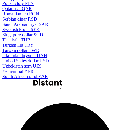
Polish zloty
PLN
Qatari rial
QAR
Romanian leu
RON
Serbian dinar
RSD
Saudi Arabian riyal
SAR
Swedish krona
SEK
Singapore dollar
SGD
Thai baht
THB
Turkish lira
TRY
Taiwan dollar
TWD
Ukrainian hryvnia
UAH
United States dollar
USD
Uzbekistan som
UZS
Yemeni rial
YER
South African rand
ZAR