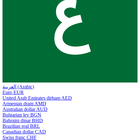
ع
العربية (Arabic)
Euro
EUR
United Arab Emirates dirham
AED
Armenian dram
AMD
Australian dollar
AUD
Bulgarian lev
BGN
Bahraini dinar
BHD
Brazilian real
BRL
Canadian dollar
CAD
Swiss franc
CHF