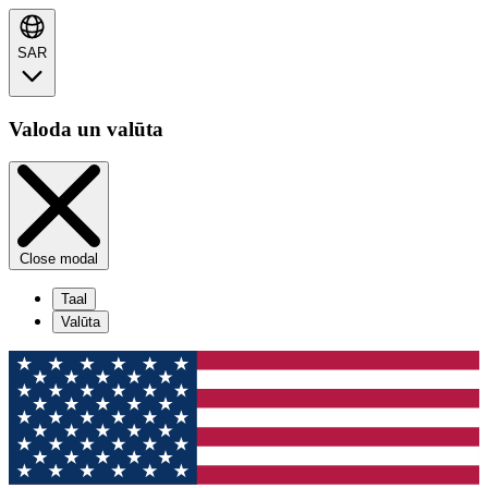
SAR
Valoda un valūta
Close modal
Taal
Valūta