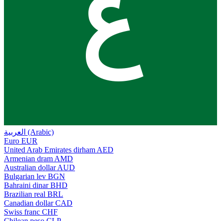
ع
العربية (Arabic)
Euro
EUR
United Arab Emirates dirham
AED
Armenian dram
AMD
Australian dollar
AUD
Bulgarian lev
BGN
Bahraini dinar
BHD
Brazilian real
BRL
Canadian dollar
CAD
Swiss franc
CHF
Chilean peso
CLP