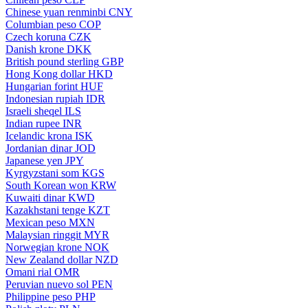
Chinese yuan renminbi
CNY
Columbian peso
COP
Czech koruna
CZK
Danish krone
DKK
British pound sterling
GBP
Hong Kong dollar
HKD
Hungarian forint
HUF
Indonesian rupiah
IDR
Israeli sheqel
ILS
Indian rupee
INR
Icelandic krona
ISK
Jordanian dinar
JOD
Japanese yen
JPY
Kyrgyzstani som
KGS
South Korean won
KRW
Kuwaiti dinar
KWD
Kazakhstani tenge
KZT
Mexican peso
MXN
Malaysian ringgit
MYR
Norwegian krone
NOK
New Zealand dollar
NZD
Omani rial
OMR
Peruvian nuevo sol
PEN
Philippine peso
PHP