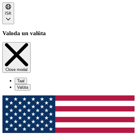
ISK
Valoda un valūta
Close modal
Taal
Valūta