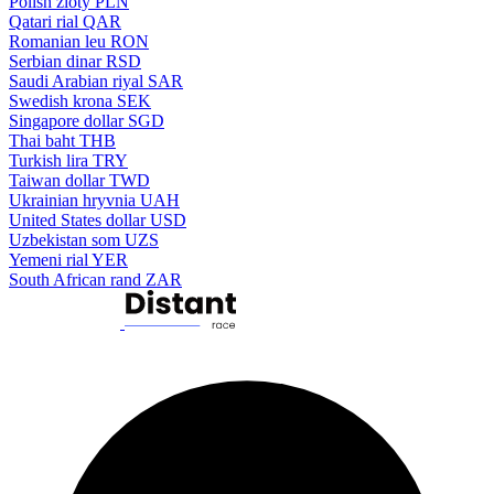
Polish zloty
PLN
Qatari rial
QAR
Romanian leu
RON
Serbian dinar
RSD
Saudi Arabian riyal
SAR
Swedish krona
SEK
Singapore dollar
SGD
Thai baht
THB
Turkish lira
TRY
Taiwan dollar
TWD
Ukrainian hryvnia
UAH
United States dollar
USD
Uzbekistan som
UZS
Yemeni rial
YER
South African rand
ZAR