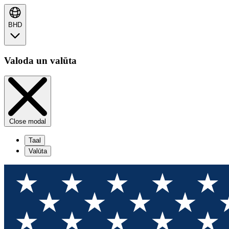
BHD
Valoda un valūta
Close modal
Taal
Valūta