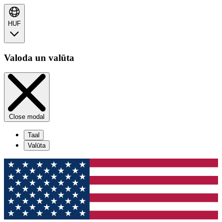
HUF
Valoda un valūta
Close modal
Taal
Valūta