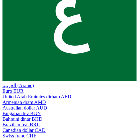
ع
العربية (Arabic)
Euro
EUR
United Arab Emirates dirham
AED
Armenian dram
AMD
Australian dollar
AUD
Bulgarian lev
BGN
Bahraini dinar
BHD
Brazilian real
BRL
Canadian dollar
CAD
Swiss franc
CHF