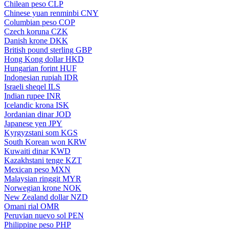
Chilean peso
CLP
Chinese yuan renminbi
CNY
Columbian peso
COP
Czech koruna
CZK
Danish krone
DKK
British pound sterling
GBP
Hong Kong dollar
HKD
Hungarian forint
HUF
Indonesian rupiah
IDR
Israeli sheqel
ILS
Indian rupee
INR
Icelandic krona
ISK
Jordanian dinar
JOD
Japanese yen
JPY
Kyrgyzstani som
KGS
South Korean won
KRW
Kuwaiti dinar
KWD
Kazakhstani tenge
KZT
Mexican peso
MXN
Malaysian ringgit
MYR
Norwegian krone
NOK
New Zealand dollar
NZD
Omani rial
OMR
Peruvian nuevo sol
PEN
Philippine peso
PHP