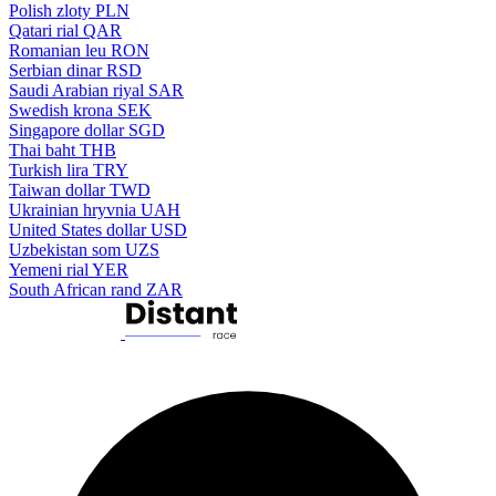
Polish zloty
PLN
Qatari rial
QAR
Romanian leu
RON
Serbian dinar
RSD
Saudi Arabian riyal
SAR
Swedish krona
SEK
Singapore dollar
SGD
Thai baht
THB
Turkish lira
TRY
Taiwan dollar
TWD
Ukrainian hryvnia
UAH
United States dollar
USD
Uzbekistan som
UZS
Yemeni rial
YER
South African rand
ZAR