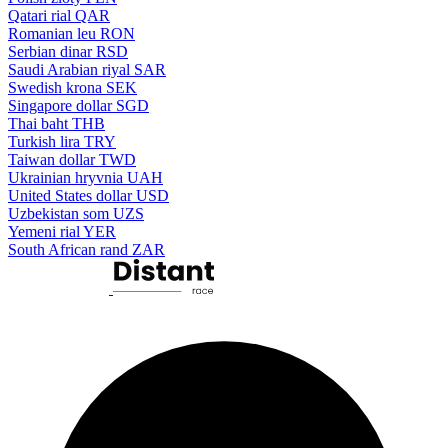
Qatari rial
QAR
Romanian leu
RON
Serbian dinar
RSD
Saudi Arabian riyal
SAR
Swedish krona
SEK
Singapore dollar
SGD
Thai baht
THB
Turkish lira
TRY
Taiwan dollar
TWD
Ukrainian hryvnia
UAH
United States dollar
USD
Uzbekistan som
UZS
Yemeni rial
YER
South African rand
ZAR