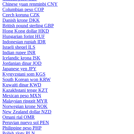
Chinese yuan renminbi
CNY
Columbian peso
COP
Czech koruna
CZK
Danish krone
DKK
British pound sterling
GBP
Hong Kong dollar
HKD
Hungarian forint
HUF
Indonesian rupiah
IDR
Israeli sheqel
ILS
Indian rupee
INR
Icelandic krona
ISK
Jordanian dinar
JOD
Japanese yen
JPY
Kyrgyzstani som
KGS
South Korean won
KRW
Kuwaiti dinar
KWD
Kazakhstani tenge
KZT
Mexican peso
MXN
Malaysian ringgit
MYR
Norwegian krone
NOK
New Zealand dollar
NZD
Omani rial
OMR
Peruvian nuevo sol
PEN
Philippine peso
PHP
Polish zloty
PLN