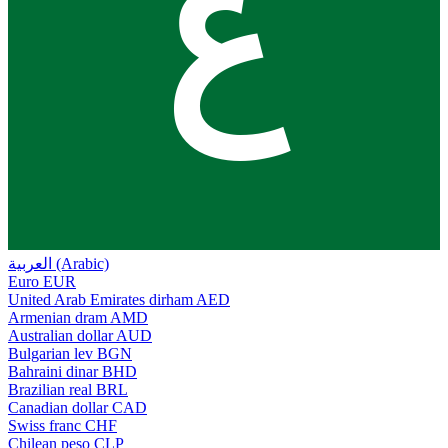
ع
العربية (Arabic)
Euro
EUR
United Arab Emirates dirham
AED
Armenian dram
AMD
Australian dollar
AUD
Bulgarian lev
BGN
Bahraini dinar
BHD
Brazilian real
BRL
Canadian dollar
CAD
Swiss franc
CHF
Chilean peso
CLP