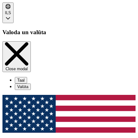
ILS
Valoda un valūta
Close modal
Taal
Valūta