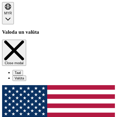
MYR
Valoda un valūta
Close modal
Taal
Valūta