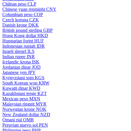
Chilean peso
CLP
Chinese yuan renminbi
CNY
Columbian peso
COP
Czech koruna
CZK
Danish krone
DKK
British pound sterling
GBP
Hong Kong dollar
HKD
Hungarian forint
HUF
Indonesian rupiah
IDR
Israeli sheqel
ILS
Indian rupee
INR
Icelandic krona
ISK
Jordanian dinar
JOD
Japanese yen
JPY
Kyrgyzstani som
KGS
South Korean won
KRW
Kuwaiti dinar
KWD
Kazakhstani tenge
KZT
Mexican peso
MXN
Malaysian ringgit
MYR
Norwegian krone
NOK
New Zealand dollar
NZD
Omani rial
OMR
Peruvian nuevo sol
PEN
Philippine peso
PHP