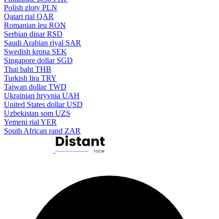
Polish zloty
PLN
Qatari rial
QAR
Romanian leu
RON
Serbian dinar
RSD
Saudi Arabian riyal
SAR
Swedish krona
SEK
Singapore dollar
SGD
Thai baht
THB
Turkish lira
TRY
Taiwan dollar
TWD
Ukrainian hryvnia
UAH
United States dollar
USD
Uzbekistan som
UZS
Yemeni rial
YER
South African rand
ZAR