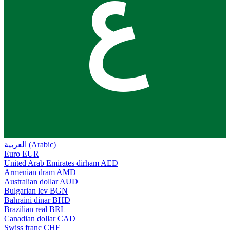
ع
العربية (Arabic)
Euro
EUR
United Arab Emirates dirham
AED
Armenian dram
AMD
Australian dollar
AUD
Bulgarian lev
BGN
Bahraini dinar
BHD
Brazilian real
BRL
Canadian dollar
CAD
Swiss franc
CHF