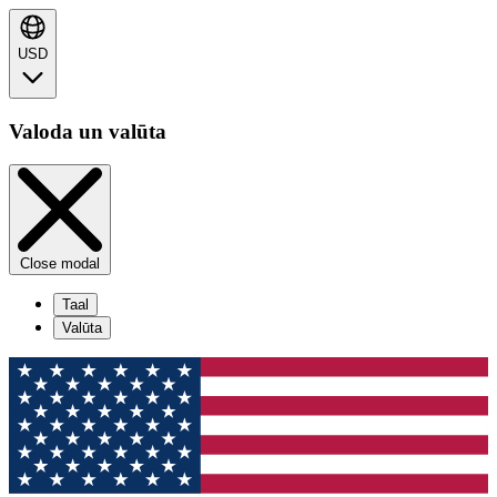
USD
Valoda un valūta
Close modal
Taal
Valūta