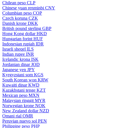
Chilean peso
CLP
Chinese yuan renminbi
CNY
Columbian peso
COP
Czech koruna
CZK
Danish krone
DKK
British pound sterling
GBP
Hong Kong dollar
HKD
Hungarian forint
HUF
Indonesian rupiah
IDR
Israeli sheqel
ILS
Indian rupee
INR
Icelandic krona
ISK
Jordanian dinar
JOD
Japanese yen
JPY
Kyrgyzstani som
KGS
South Korean won
KRW
Kuwaiti dinar
KWD
Kazakhstani tenge
KZT
Mexican peso
MXN
Malaysian ringgit
MYR
Norwegian krone
NOK
New Zealand dollar
NZD
Omani rial
OMR
Peruvian nuevo sol
PEN
Philippine peso
PHP