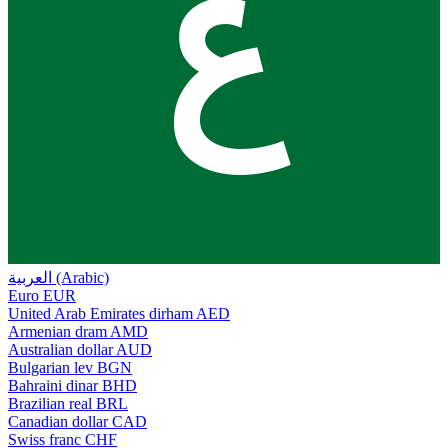
ع
العربية (Arabic)
Euro
EUR
United Arab Emirates dirham
AED
Armenian dram
AMD
Australian dollar
AUD
Bulgarian lev
BGN
Bahraini dinar
BHD
Brazilian real
BRL
Canadian dollar
CAD
Swiss franc
CHF