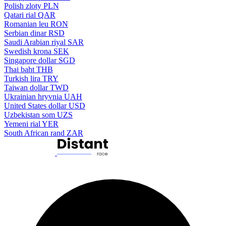
Polish zloty
PLN
Qatari rial
QAR
Romanian leu
RON
Serbian dinar
RSD
Saudi Arabian riyal
SAR
Swedish krona
SEK
Singapore dollar
SGD
Thai baht
THB
Turkish lira
TRY
Taiwan dollar
TWD
Ukrainian hryvnia
UAH
United States dollar
USD
Uzbekistan som
UZS
Yemeni rial
YER
South African rand
ZAR