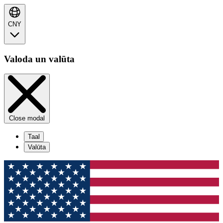
CNY
Valoda un valūta
Close modal
Taal
Valūta