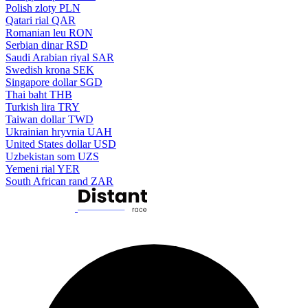
Polish zloty
PLN
Qatari rial
QAR
Romanian leu
RON
Serbian dinar
RSD
Saudi Arabian riyal
SAR
Swedish krona
SEK
Singapore dollar
SGD
Thai baht
THB
Turkish lira
TRY
Taiwan dollar
TWD
Ukrainian hryvnia
UAH
United States dollar
USD
Uzbekistan som
UZS
Yemeni rial
YER
South African rand
ZAR