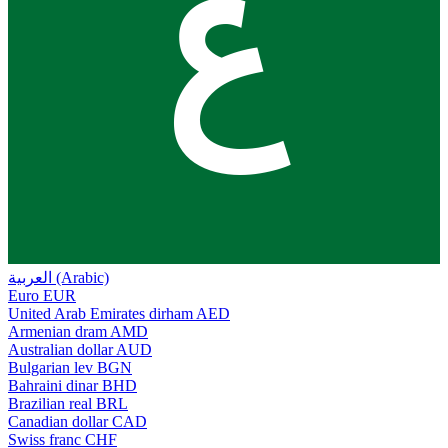
ع
العربية (Arabic)
Euro
EUR
United Arab Emirates dirham
AED
Armenian dram
AMD
Australian dollar
AUD
Bulgarian lev
BGN
Bahraini dinar
BHD
Brazilian real
BRL
Canadian dollar
CAD
Swiss franc
CHF