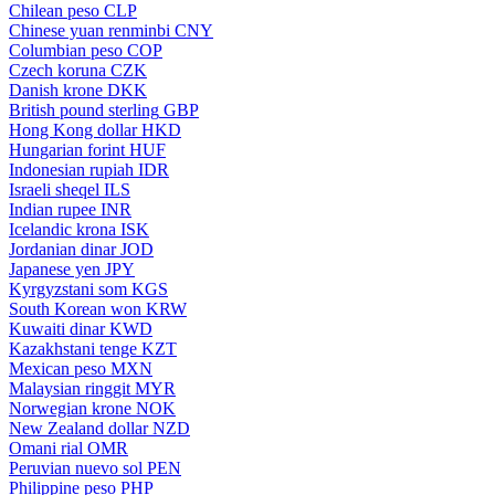
Chilean peso
CLP
Chinese yuan renminbi
CNY
Columbian peso
COP
Czech koruna
CZK
Danish krone
DKK
British pound sterling
GBP
Hong Kong dollar
HKD
Hungarian forint
HUF
Indonesian rupiah
IDR
Israeli sheqel
ILS
Indian rupee
INR
Icelandic krona
ISK
Jordanian dinar
JOD
Japanese yen
JPY
Kyrgyzstani som
KGS
South Korean won
KRW
Kuwaiti dinar
KWD
Kazakhstani tenge
KZT
Mexican peso
MXN
Malaysian ringgit
MYR
Norwegian krone
NOK
New Zealand dollar
NZD
Omani rial
OMR
Peruvian nuevo sol
PEN
Philippine peso
PHP