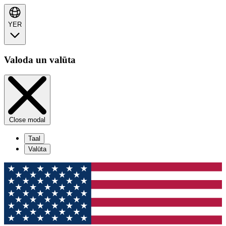
YER
Valoda un valūta
Close modal
Taal
Valūta