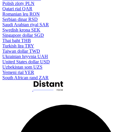
Polish zloty
PLN
Qatari rial
QAR
Romanian leu
RON
Serbian dinar
RSD
Saudi Arabian riyal
SAR
Swedish krona
SEK
Singapore dollar
SGD
Thai baht
THB
Turkish lira
TRY
Taiwan dollar
TWD
Ukrainian hryvnia
UAH
United States dollar
USD
Uzbekistan som
UZS
Yemeni rial
YER
South African rand
ZAR