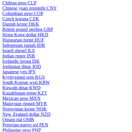
Chilean peso
CLP
Chinese yuan renminbi
CNY
Columbian peso
COP
Czech koruna
CZK
Danish krone
DKK
British pound sterling
GBP
Hong Kong dollar
HKD
Hungarian forint
HUF
Indonesian rupiah
IDR
Israeli sheqel
ILS
Indian rupee
INR
Icelandic krona
ISK
Jordanian dinar
JOD
Japanese yen
JPY
Kyrgyzstani som
KGS
South Korean won
KRW
Kuwaiti dinar
KWD
Kazakhstani tenge
KZT
Mexican peso
MXN
Malaysian ringgit
MYR
Norwegian krone
NOK
New Zealand dollar
NZD
Omani rial
OMR
Peruvian nuevo sol
PEN
Philippine peso
PHP