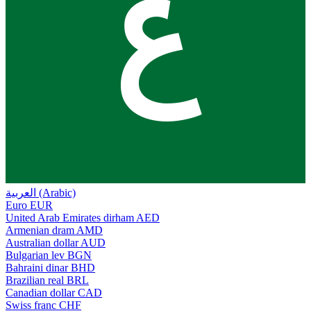
ع
العربية (Arabic)
Euro
EUR
United Arab Emirates dirham
AED
Armenian dram
AMD
Australian dollar
AUD
Bulgarian lev
BGN
Bahraini dinar
BHD
Brazilian real
BRL
Canadian dollar
CAD
Swiss franc
CHF