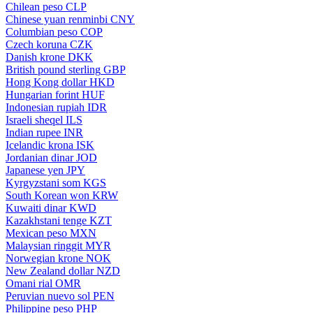
Chilean peso
CLP
Chinese yuan renminbi
CNY
Columbian peso
COP
Czech koruna
CZK
Danish krone
DKK
British pound sterling
GBP
Hong Kong dollar
HKD
Hungarian forint
HUF
Indonesian rupiah
IDR
Israeli sheqel
ILS
Indian rupee
INR
Icelandic krona
ISK
Jordanian dinar
JOD
Japanese yen
JPY
Kyrgyzstani som
KGS
South Korean won
KRW
Kuwaiti dinar
KWD
Kazakhstani tenge
KZT
Mexican peso
MXN
Malaysian ringgit
MYR
Norwegian krone
NOK
New Zealand dollar
NZD
Omani rial
OMR
Peruvian nuevo sol
PEN
Philippine peso
PHP