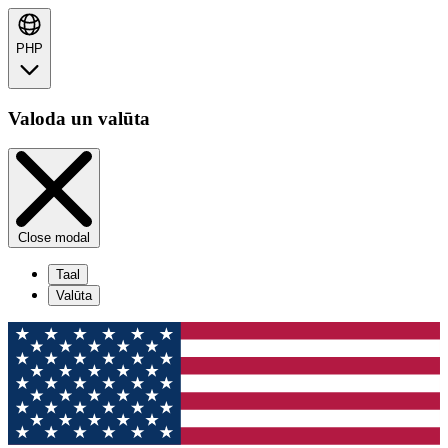
PHP
Valoda un valūta
Close modal
Taal
Valūta