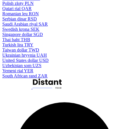
Polish zloty
PLN
Qatari rial
QAR
Romanian leu
RON
Serbian dinar
RSD
Saudi Arabian riyal
SAR
Swedish krona
SEK
Singapore dollar
SGD
Thai baht
THB
Turkish lira
TRY
Taiwan dollar
TWD
Ukrainian hryvnia
UAH
United States dollar
USD
Uzbekistan som
UZS
Yemeni rial
YER
South African rand
ZAR