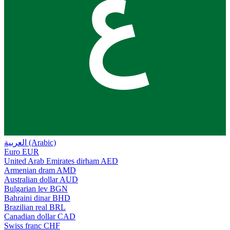
ع
العربية (Arabic)
Euro
EUR
United Arab Emirates dirham
AED
Armenian dram
AMD
Australian dollar
AUD
Bulgarian lev
BGN
Bahraini dinar
BHD
Brazilian real
BRL
Canadian dollar
CAD
Swiss franc
CHF