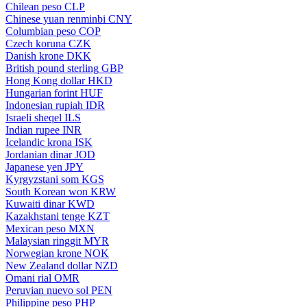
Chilean peso
CLP
Chinese yuan renminbi
CNY
Columbian peso
COP
Czech koruna
CZK
Danish krone
DKK
British pound sterling
GBP
Hong Kong dollar
HKD
Hungarian forint
HUF
Indonesian rupiah
IDR
Israeli sheqel
ILS
Indian rupee
INR
Icelandic krona
ISK
Jordanian dinar
JOD
Japanese yen
JPY
Kyrgyzstani som
KGS
South Korean won
KRW
Kuwaiti dinar
KWD
Kazakhstani tenge
KZT
Mexican peso
MXN
Malaysian ringgit
MYR
Norwegian krone
NOK
New Zealand dollar
NZD
Omani rial
OMR
Peruvian nuevo sol
PEN
Philippine peso
PHP