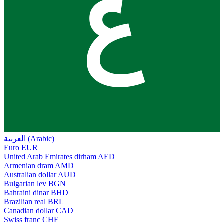
ع
العربية (Arabic)
Euro
EUR
United Arab Emirates dirham
AED
Armenian dram
AMD
Australian dollar
AUD
Bulgarian lev
BGN
Bahraini dinar
BHD
Brazilian real
BRL
Canadian dollar
CAD
Swiss franc
CHF