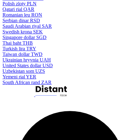
Polish zloty
PLN
Qatari rial
QAR
Romanian leu
RON
Serbian dinar
RSD
Saudi Arabian riyal
SAR
Swedish krona
SEK
Singapore dollar
SGD
Thai baht
THB
Turkish lira
TRY
Taiwan dollar
TWD
Ukrainian hryvnia
UAH
United States dollar
USD
Uzbekistan som
UZS
Yemeni rial
YER
South African rand
ZAR