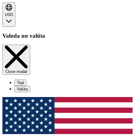
USD
Valoda un valūta
Close modal
Taal
Valūta