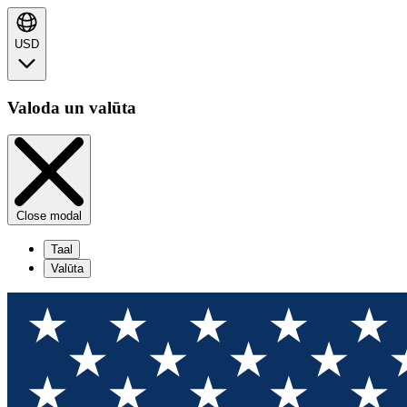
USD
Valoda un valūta
Close modal
Taal
Valūta