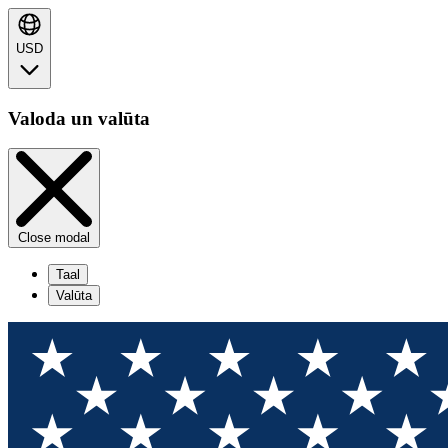
USD
Valoda un valūta
Close modal
Taal
Valūta