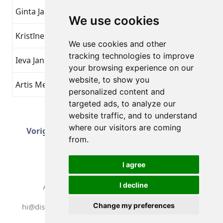
Ginta Jakoviča
Overschrijd jezelf
16
We use cookies
Kristīne J
Overschrijd jezelf
16
We use cookies and other
tracking technologies to improve
Ieva Jansone
Overschrijd jezelf
16
your browsing experience on our
website, to show you
Artis Mednis
Overschrijd jezelf
16
personalized content and
targeted ads, to analyze our
website traffic, and to understand
Pagina 2 van 51
Volgende
where our visitors are coming
Vorige
Totaal 1251 Prestaties
from.
I agree
I decline
Alle rechten voorbehouden. DistantRace
Change my preferences
hi@distantrace.com
+371 25425987