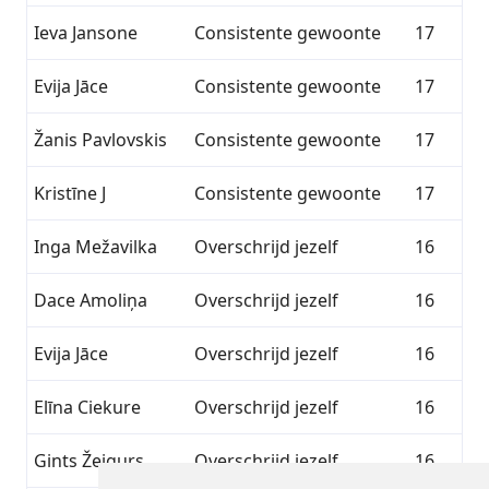
Ieva Jansone
Consistente gewoonte
17
Evija Jāce
Consistente gewoonte
17
Žanis Pavlovskis
Consistente gewoonte
17
Kristīne J
Consistente gewoonte
17
Inga Mežavilka
Overschrijd jezelf
16
Dace Amoliņa
Overschrijd jezelf
16
Evija Jāce
Overschrijd jezelf
16
Elīna Ciekure
Overschrijd jezelf
16
Gints Žeigurs
Overschrijd jezelf
16