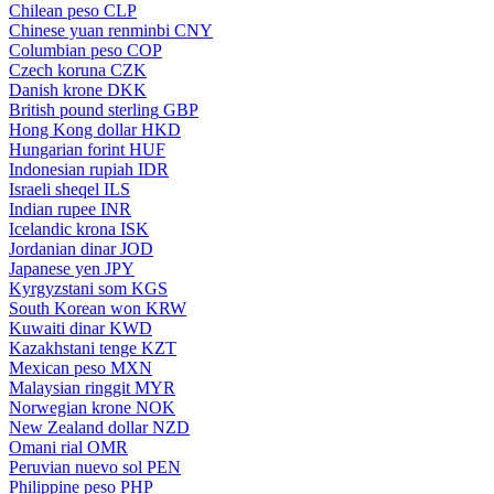
Chilean peso
CLP
Chinese yuan renminbi
CNY
Columbian peso
COP
Czech koruna
CZK
Danish krone
DKK
British pound sterling
GBP
Hong Kong dollar
HKD
Hungarian forint
HUF
Indonesian rupiah
IDR
Israeli sheqel
ILS
Indian rupee
INR
Icelandic krona
ISK
Jordanian dinar
JOD
Japanese yen
JPY
Kyrgyzstani som
KGS
South Korean won
KRW
Kuwaiti dinar
KWD
Kazakhstani tenge
KZT
Mexican peso
MXN
Malaysian ringgit
MYR
Norwegian krone
NOK
New Zealand dollar
NZD
Omani rial
OMR
Peruvian nuevo sol
PEN
Philippine peso
PHP