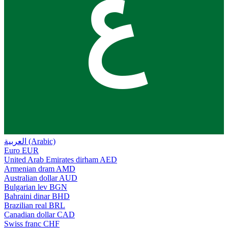
ع
العربية (Arabic)
Euro
EUR
United Arab Emirates dirham
AED
Armenian dram
AMD
Australian dollar
AUD
Bulgarian lev
BGN
Bahraini dinar
BHD
Brazilian real
BRL
Canadian dollar
CAD
Swiss franc
CHF