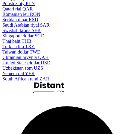
Polish zloty
PLN
Qatari rial
QAR
Romanian leu
RON
Serbian dinar
RSD
Saudi Arabian riyal
SAR
Swedish krona
SEK
Singapore dollar
SGD
Thai baht
THB
Turkish lira
TRY
Taiwan dollar
TWD
Ukrainian hryvnia
UAH
United States dollar
USD
Uzbekistan som
UZS
Yemeni rial
YER
South African rand
ZAR