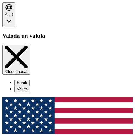
AED
Valoda un valūta
Close modal
Språk
Valūta