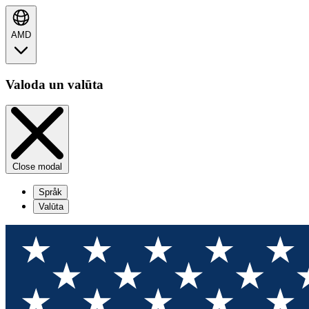
AMD
Valoda un valūta
Close modal
Språk
Valūta