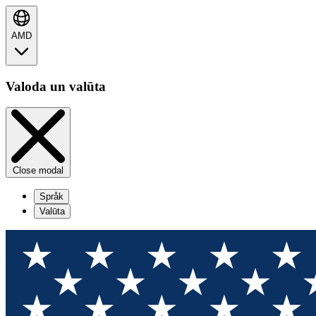
AMD
Valoda un valūta
Close modal
Språk
Valūta