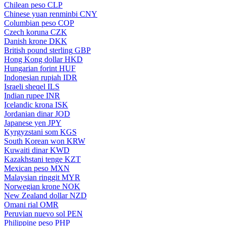
Chilean peso
CLP
Chinese yuan renminbi
CNY
Columbian peso
COP
Czech koruna
CZK
Danish krone
DKK
British pound sterling
GBP
Hong Kong dollar
HKD
Hungarian forint
HUF
Indonesian rupiah
IDR
Israeli sheqel
ILS
Indian rupee
INR
Icelandic krona
ISK
Jordanian dinar
JOD
Japanese yen
JPY
Kyrgyzstani som
KGS
South Korean won
KRW
Kuwaiti dinar
KWD
Kazakhstani tenge
KZT
Mexican peso
MXN
Malaysian ringgit
MYR
Norwegian krone
NOK
New Zealand dollar
NZD
Omani rial
OMR
Peruvian nuevo sol
PEN
Philippine peso
PHP