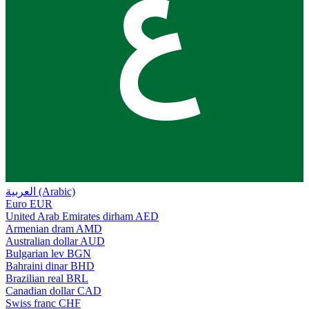
ع
العربية (Arabic)
Euro
EUR
United Arab Emirates dirham
AED
Armenian dram
AMD
Australian dollar
AUD
Bulgarian lev
BGN
Bahraini dinar
BHD
Brazilian real
BRL
Canadian dollar
CAD
Swiss franc
CHF