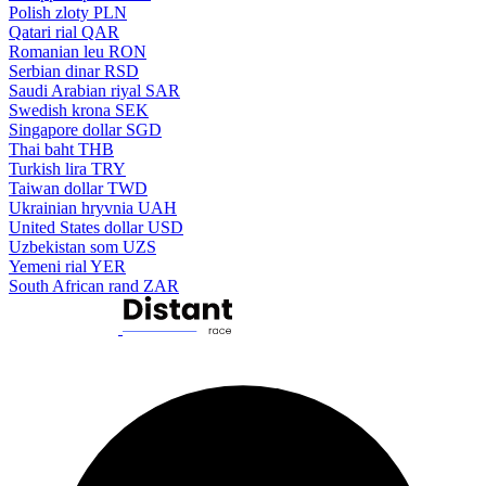
Polish zloty
PLN
Qatari rial
QAR
Romanian leu
RON
Serbian dinar
RSD
Saudi Arabian riyal
SAR
Swedish krona
SEK
Singapore dollar
SGD
Thai baht
THB
Turkish lira
TRY
Taiwan dollar
TWD
Ukrainian hryvnia
UAH
United States dollar
USD
Uzbekistan som
UZS
Yemeni rial
YER
South African rand
ZAR