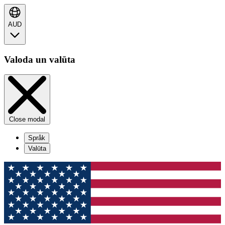
AUD
Valoda un valūta
Close modal
Språk
Valūta